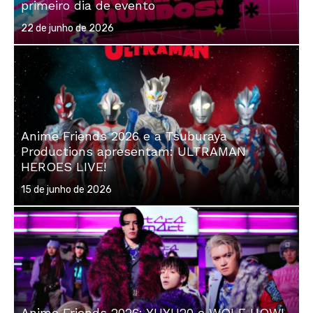
primeiro dia de evento
Posted
22 de junho de 2026
on
Anime Friends 2026 e a Tsuburaya
Productions apresentam: ULTRAMAN
HEROES LIVE!
Posted
15 de junho de 2026
on
Anime Friends 2026: YUYU20 e WOLF HOWL