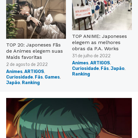
TOP ANIME: Japoneses
elegem as melhores
TOP 20: Japoneses Fãs
obras da P.A. Works
de Animes elegem suas
Posted
31 de julho de 2022
Maids favoritas
on
Animes
,
ARTIGOS
,
Posted
2 de agosto de 2022
Curiosidade
,
Fãs
,
Japão
,
on
Animes
,
ARTIGOS
,
Ranking
Curiosidade
,
Fãs
,
Games
,
Japão
,
Ranking