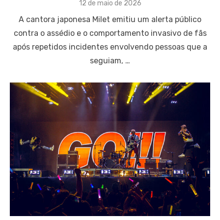
Posted
12 de maio de 2026
on
A cantora japonesa Milet emitiu um alerta público
contra o assédio e o comportamento invasivo de fãs
após repetidos incidentes envolvendo pessoas que a
seguiam, …