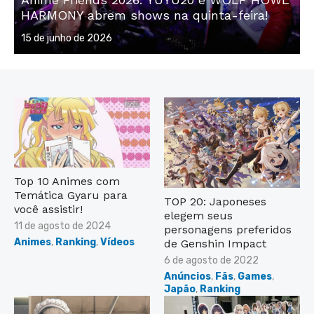
HARMONY abrem shows na quinta-feira!
Posted
15 de junho de 2026
on
Top 10 Animes com
Temática Gyaru para
TOP 20: Japoneses
você assistir!
elegem seus
Posted
11 de agosto de 2024
personagens preferidos
on
Animes
,
Ranking
,
Vídeos
de Genshin Impact
Posted
6 de agosto de 2022
on
Anúncios
,
Fãs
,
Games
,
Japão
,
Ranking