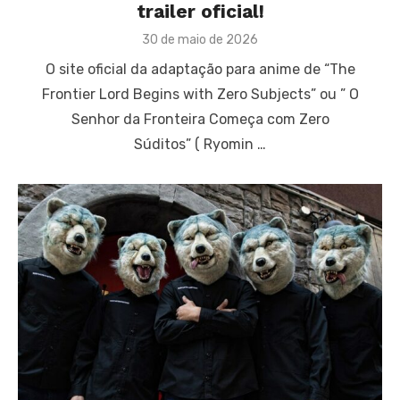
trailer oficial!
Posted
30 de maio de 2026
on
O site oficial da adaptação para anime de “The
Frontier Lord Begins with Zero Subjects” ou ” O
Senhor da Fronteira Começa com Zero
Súditos” ( Ryomin …