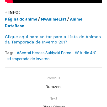
+ INFO:
Página do anime
/
MyAnimeList
/
Anime
DataBase
Clique aqui para voltar para a Lista de Animes
da Temporada de Inverno 2017
Tag:
Sentai Heroes Sukiyaki Force
Studio 4ºC
temporada de inverno
Navegação
Previous
de
Previous
Gurazeni
Post
post:
Next
Next