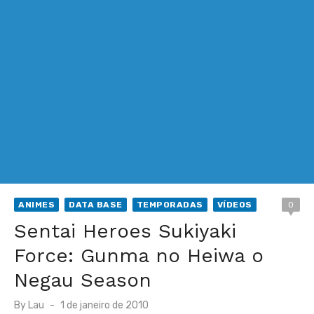
ANIMES
DATA BASE
TEMPORADAS
VÍDEOS
0
Sentai Heroes Sukiyaki
Force: Gunma no Heiwa o
Negau Season
Posted
By
Lau
1 de janeiro de 2010