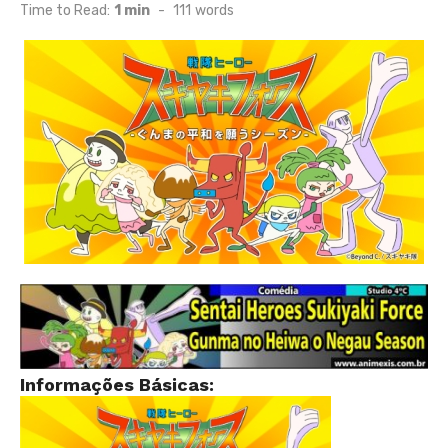
on
Time to Read:
1 min
-
111
words
Informações Básicas: