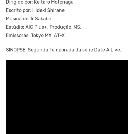
Dirigido por: Keitaro Motonaga
Escrito por: Hideki Shirane
Música de: Ir Sakabe
Estúdio: AIC Plus+, Produção IMS.
Emissoras: Tokyo MX, AT-X
SINOPSE: Segunda Temporada da série Date A Live.