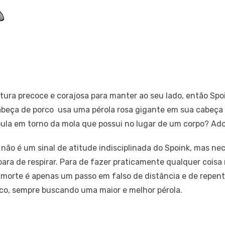
ura precoce e corajosa para manter ao seu lado, então Spo
eça de porco usa uma pérola rosa gigante em sua cabeça p
pula em torno da mola que possui no lugar de um corpo? Ado
ão é um sinal de atitude indisciplinada do Spoink, mas neces
 para de respirar. Para de fazer praticamente qualquer cois
 morte é apenas um passo em falso de distância e de repent
o, sempre buscando uma maior e melhor pérola.