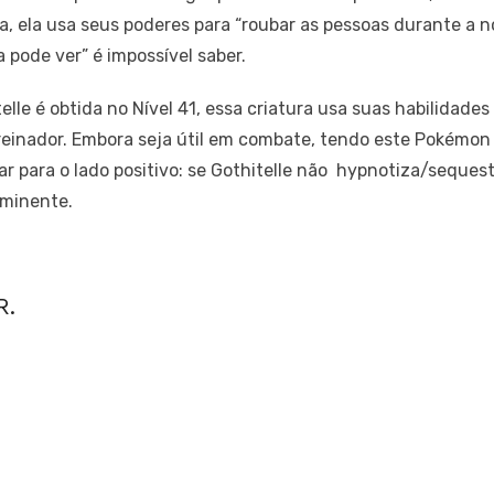
 ela usa seus poderes para “roubar as pessoas durante a no
 pode ver” é impossível saber.
le é obtida no Nível 41, essa criatura usa suas habilidades
reinador. Embora seja útil em combate, tendo este Pokémon
r para o lado positivo: se Gothitelle não hypnotiza/seques
iminente.
R.