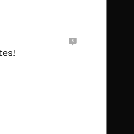
3
es!