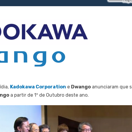
ídia,
Kadokawa Corporation
e
Dwango
anunciaram que s
ango
a partir de 1º de Outubro deste ano.