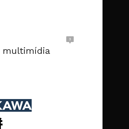
3
 multimídia