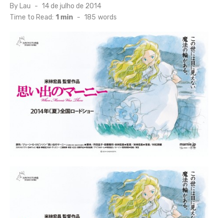
Posted
By
Lau
14 de julho de 2014
on
Time to Read:
1 min
-
185
words