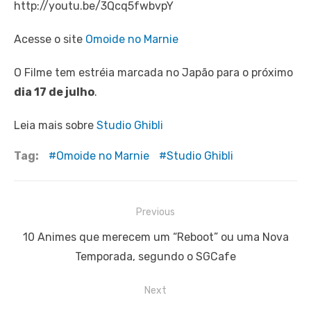
http://youtu.be/3Qcq5fwbvpY
Acesse o site
Omoide no Marnie
O Filme tem estréia marcada no Japão para o próximo
dia 17 de julho
.
Leia mais sobre
Studio Ghibli
Tag:
Omoide no Marnie
Studio Ghibli
Navegação
Previous
de
Previous
10 Animes que merecem um “Reboot” ou uma Nova
Post
post:
Temporada, segundo o SGCafe
Next