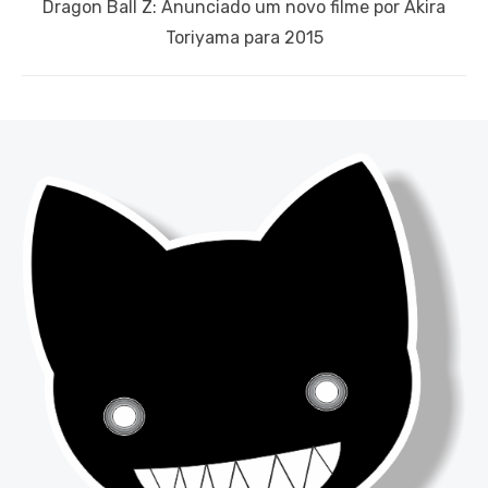
Next
Dragon Ball Z: Anunciado um novo filme por Akira
post:
Toriyama para 2015