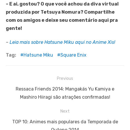
– E ai, gostou? O que você achou da diva virtual
produzida por Tetsuya Nomura? Compartilhe
com os amigos e deixe seu comentário aqui pra
gente!
–
Leia mais sobre Hatsune Miku aqui no Anime Xis!
Tag:
Hatsune Miku
Square Enix
Navegação
Previous
de
Previous
Ressaca Friends 2014: Mangakás Yu Kamiya e
Post
post:
Mashiro Hiiragi são atrações confirmadas!
Next
Next
TOP 10: Animes mais populares da Temporada de
post:
Outono 2014