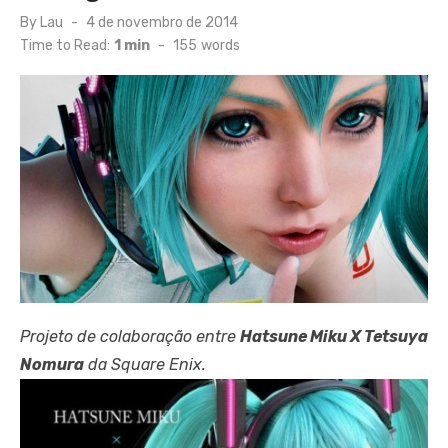
Posted
By
Lau
4 de novembro de 2014
on
Time to Read:
1 min
-
155
words
Projeto de colaboração entre
Hatsune Miku X Tetsuya
Nomura
da Square Enix.