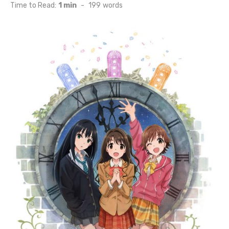
on
Time to Read:
1 min
-
199
words