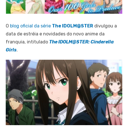
O
blog oficial da série
The IDOLM@STER
divulgou a
data de estréia e novidades do novo anime da
franquia, intitulado
The IDOLM@STER: Cinderella
Girls
.