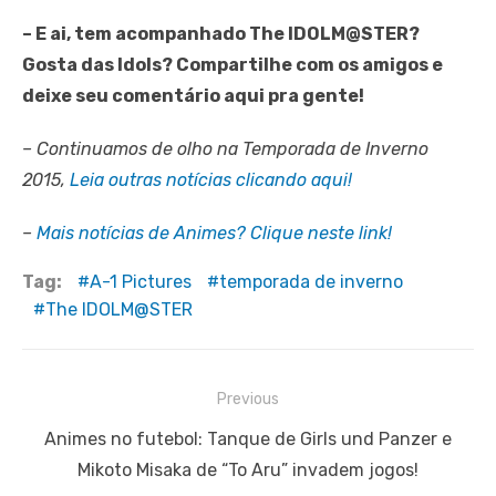
– E ai, tem acompanhado The IDOLM@STER?
Gosta das Idols? Compartilhe com os amigos e
deixe seu comentário aqui pra gente!
– Continuamos de olho na Temporada de Inverno
2015,
Leia outras notícias clicando aqui!
–
Mais notícias de Animes? Clique neste link!
Tag:
A-1 Pictures
temporada de inverno
The IDOLM@STER
Navegação
Previous
de
Previous
Animes no futebol: Tanque de Girls und Panzer e
Post
post:
Mikoto Misaka de “To Aru” invadem jogos!