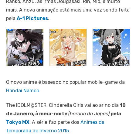
Ranko, Anzu, as irmãs Jougasaki, Rin, Mio, e muito
mais. A nova animação está mais uma vez sendo feita
pela
A-1 Pictures
.
O novo anime é baseado no popular mobile-game da
Bandai Namco
.
The IDOLM@STER: Cinderella Girls vai ao ar no dia
10
de Janeiro, à meia-noite
(horário do Japão)
pela
Tokyo MX
. A série faz parte dos
Animes da
Temporada de Inverno 2015
.