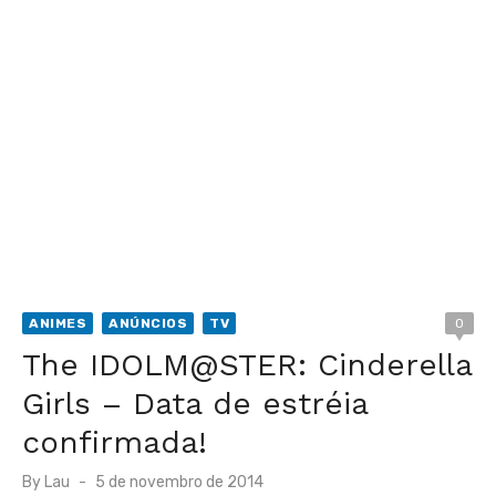
ANIMES
ANÚNCIOS
TV
0
The IDOLM@STER: Cinderella
Girls – Data de estréia
confirmada!
Posted
By
Lau
5 de novembro de 2014