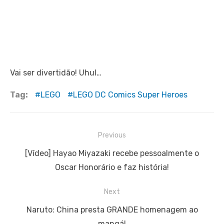
Vai ser divertidão! Uhul…
Tag:
LEGO
LEGO DC Comics Super Heroes
Navegação
Previous
de
Previous
[Vídeo] Hayao Miyazaki recebe pessoalmente o
Post
post:
Oscar Honorário e faz história!
Next
Next
Naruto: China presta GRANDE homenagem ao
post:
mangá!