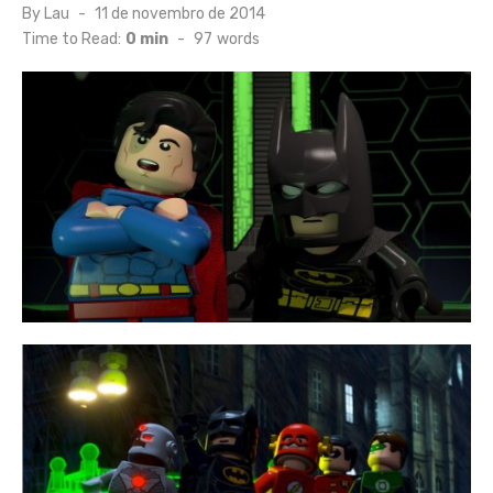
Posted
By
Lau
11 de novembro de 2014
on
Time to Read:
0 min
-
97
words