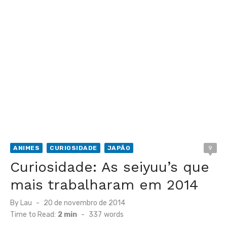
ANIMES
CURIOSIDADE
JAPÃO
9
Curiosidade: As seiyuu’s que
mais trabalharam em 2014
Posted
By
Lau
20 de novembro de 2014
on
Time to Read:
2 min
-
337
words