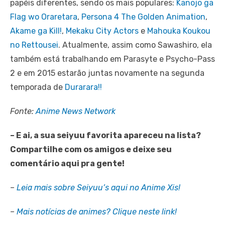
papéis diferentes, sendo os mais populares:
Kanojo ga
Flag wo Oraretara
,
Persona 4 The Golden Animation
,
Akame ga Kill!
,
Mekaku City Actors
e
Mahouka Koukou
no Rettousei
. Atualmente, assim como Sawashiro, ela
também está trabalhando em Parasyte e Psycho-Pass
2 e em 2015 estarão juntas novamente na segunda
temporada de
Durarara!!
Fonte:
Anime News Network
– E ai, a sua seiyuu favorita apareceu na lista?
Compartilhe com os amigos e deixe seu
comentário aqui pra gente!
–
Leia mais sobre Seiyuu’s aqui no Anime Xis!
–
Mais notícias de animes? Clique neste link!