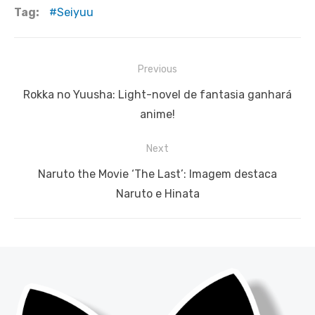
Tag:
Seiyuu
Navegação
Previous
de
Previous
Rokka no Yuusha: Light-novel de fantasia ganhará
Post
post:
anime!
Next
Next
Naruto the Movie ‘The Last’: Imagem destaca
post:
Naruto e Hinata