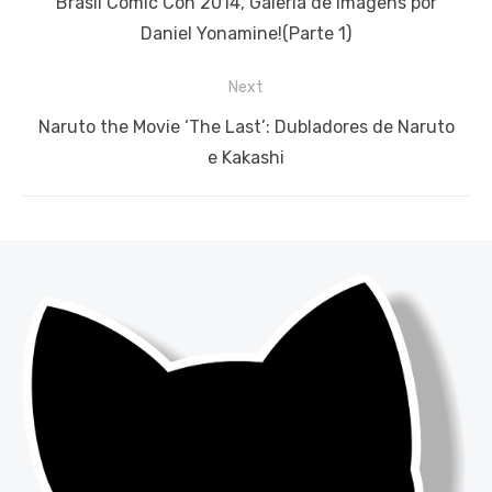
Previous
Brasil Comic Con 2014, Galeria de Imagens por
Post
post:
Daniel Yonamine!(Parte 1)
Next
Next
Naruto the Movie ‘The Last’: Dubladores de Naruto
post:
e Kakashi