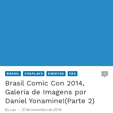
BRASIL
COSPLAYS
EVENTOS
FÃS
0
Brasil Comic Con 2014,
Galeria de Imagens por
Daniel Yonamine!(Parte 2)
Posted
By
Lau
21 de novembro de 2014