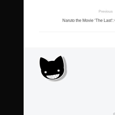
Navegação
Previous
de
Previous
Naruto the Movie ‘The Last’
post:
Post
©