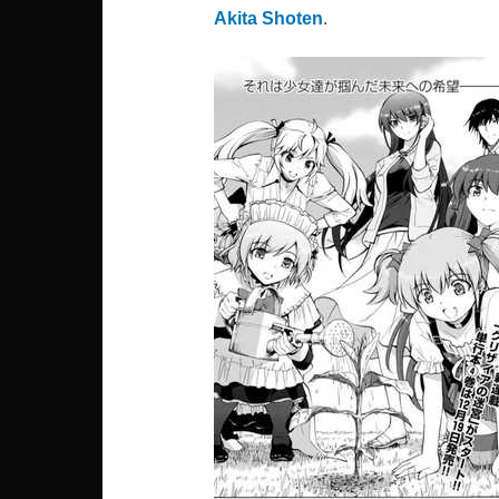
Akita Shoten
.