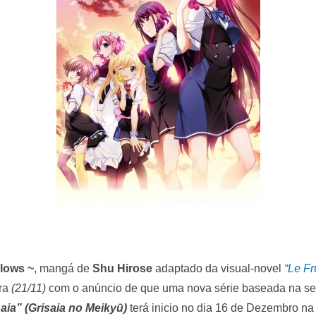
llows ~
, mangá de
Shu Hirose
adaptado da visual-novel
“Le Fr
ira
(21/11)
com o anúncio de que uma nova série baseada na seq
saia”
(Grisaia no Meikyū)
terá inicio no dia 16 de Dezembro na 