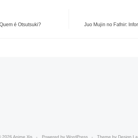
Next
: Quem é Otsutsuki?
Juo Mujin no Fafnir: Inf
post:
 2026 Anime Xis
Powered by WordPress
Theme by Design La