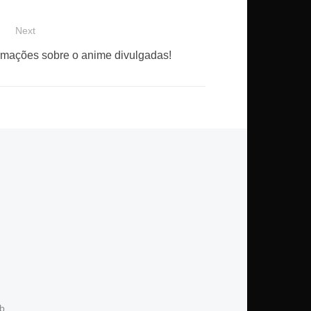
Next
ormações sobre o anime divulgadas!
b