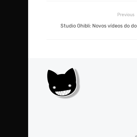
Navegação
Previous
de
Previous
Studio Ghibli: Novos vídeos do d
post:
Post