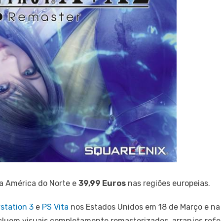
a América do Norte e
39,99 Euros
nas regiões europeias.
station 3
e
PS Vita
nos Estados Unidos em 18 de Março e na
ncluem visuais completamente remasterizados, arranjos refe