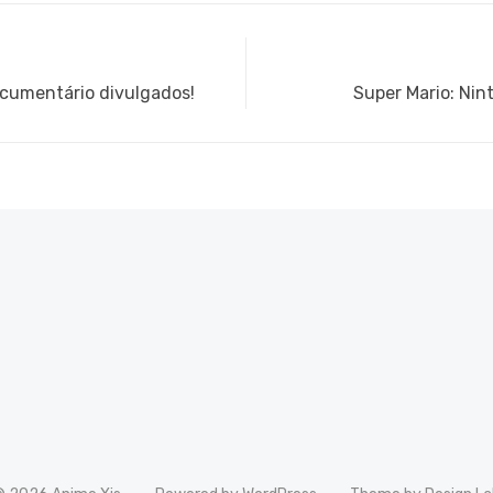
Next
ocumentário divulgados!
Super Mario: Nin
post: