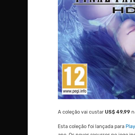
A coleção vai custar
US$ 49,99
n
Esta coleção foi lançada para
Play
ano. Os novos recursos no jogo i