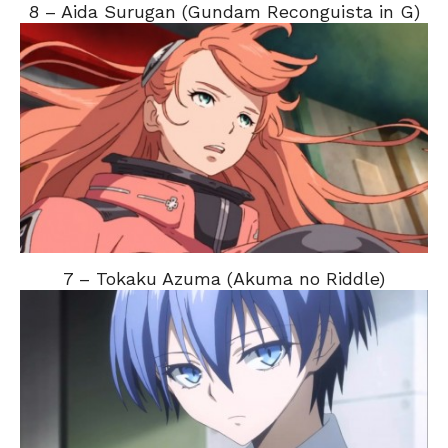
8 – Aida Surugan (Gundam Reconguista in G)
7 – Tokaku Azuma (Akuma no Riddle)