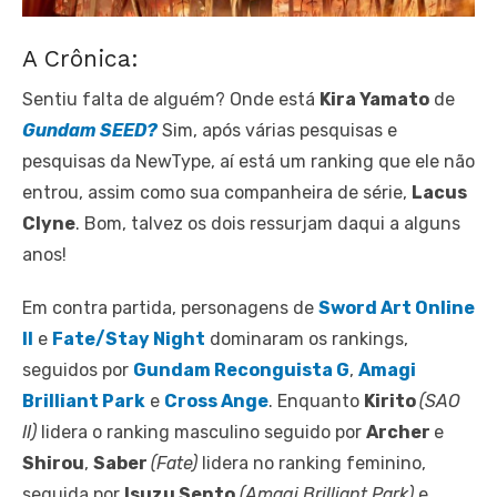
A Crônica:
Sentiu falta de alguém? Onde está
Kira Yamato
de
Gundam SEED?
Sim, após várias pesquisas e
pesquisas da NewType, aí está um ranking que ele não
entrou, assim como sua companheira de série,
Lacus
Clyne
. Bom, talvez os dois ressurjam daqui a alguns
anos!
Em contra partida, personagens de
Sword Art Online
II
e
Fate/Stay Night
dominaram os rankings,
seguidos por
Gundam Reconguista G
,
Amagi
Brilliant Park
e
Cross Ange
. Enquanto
Kirito
(SAO
II)
lidera o ranking masculino seguido por
Archer
e
Shirou
,
Saber
(Fate)
lidera no ranking feminino,
seguida por
Isuzu Sento
(Amagi Brilliant Park)
e