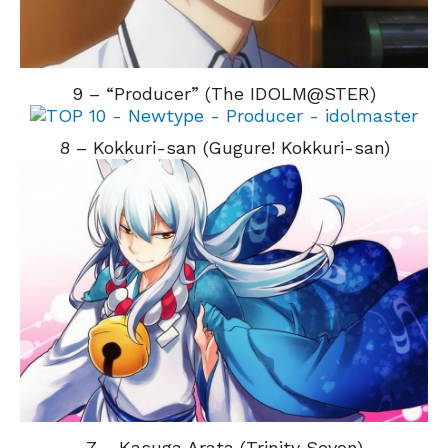
9 – “Producer” (The IDOLM@STER)
8 – Kokkuri-san (Gugure! Kokkuri-san)
7 – Kasuga Arata (Trinity Seven)