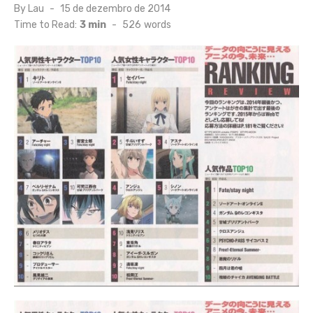
Posted
By
Lau
15 de dezembro de 2014
on
Time to Read:
3 min
-
526
words