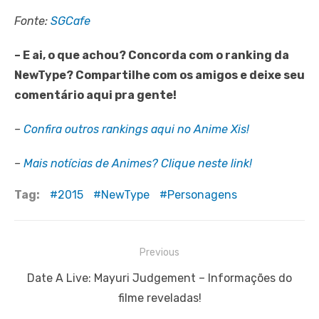
Fonte:
SGCafe
– E ai, o que achou? Concorda com o ranking da
NewType? Compartilhe com os amigos e deixe seu
comentário aqui pra gente!
–
Confira outros rankings aqui no Anime Xis!
–
Mais notícias de Animes? Clique neste link!
Tag:
2015
NewType
Personagens
Navegação
Previous
de
Previous
Date A Live: Mayuri Judgement – Informações do
Post
post:
filme reveladas!