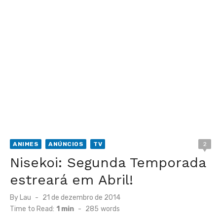
ANIMES
ANÚNCIOS
TV
2
Nisekoi: Segunda Temporada
estreará em Abril!
Posted
By
Lau
21 de dezembro de 2014
on
Time to Read:
1 min
-
285
words