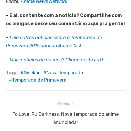
Fonte:
Anime News Network
– E ai, contente com a notícia? Compartilhe com
os amigos e deixe seu comentário aqui pra gente!
–
Leia outras notícias sobre a Temporada de
Primavera 2015 aqui no Anime Xis!
–
Mais notícias de animes? Clique neste link!
Tag:
Nisekoi
Nova Temporada
Temporada de Primavera
Navegação
Previous
de
Previous
To Love-Ru Darkness: Nova temporada do anime
Post
post:
anunciada!