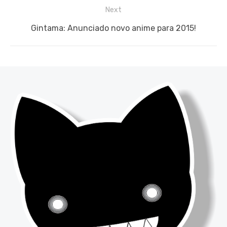
Next
Next
Gintama: Anunciado novo anime para 2015!
post: