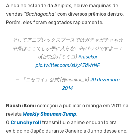
Ainda no estande da Aniplex, houve maquinas de
vendas
“Gachagacha”
com diversos prêmios dentro.
Porém, eles foram esgotados rapidamente:
そしてアニプレックスブースではガチャガチャも☆
中身はここでしか手に入らない缶バッジですよー！
o(≧▽≦)o (ミミコ)
#nisekoi
pic.twitter.com/sUyATdWrNF
— 『ニセコイ』公式 (@nisekoi_k)
20 dezembro
2014
Naoshi Komi
começou a publicar o mangá em 2011 na
revista
Weekly Shounen Jump
.
O
Crunchyroll
transmitiu o anime enquanto era
exibido no Japão durante Janeiro a Junho desse ano.