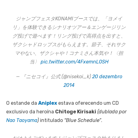
ジャンプフェスタKONAMIブースでは、「ヨメイ
リ」を体験できるシナリオツアー＆エンゲージリン
グ投げで遊べます！リング投げで高得点を出すと、
ザクシャドロップスがもらえます。節子、それサク
マやない、ザクシャや！コナミさん本気や！〈担
当〉
pic.twitter.com/4FxemnL0SH
— 『ニセコイ』公式 (@nisekoi_k)
20 dezembro
2014
O estande da
Aniplex
estava oferecendo um CD
exclusivo da heroína
Chitoge Kirisaki
(dublada por
Nao Taoyama
)
intitulado
“Blue Schedule”
.