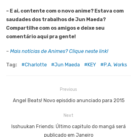
– E ai, contente com o novo anime? Estava com
saudades dos trabalhos de Jun Maeda?
Compartilhe com os amigos e deixe seu
comentário aqui pra gente!
–
Mais notícias de Animes? Clique neste link!
Tag:
Charlotte
Jun Maeda
KEY
P.A. Works
Navegação
Previous
de
Previous
Angel Beats! Novo episódio anunciado para 2015
Post
post:
Next
Next
Isshuukan Friends: Último capitulo do mangá será
post:
publicado em Janeiro