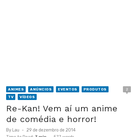
ANIMES
ANÚNCIOS
EVENTOS
PRODUTOS
2
TV
VÍDEOS
Re-Kan! Vem aí um anime
de comédia e horror!
Posted
By
Lau
29 de dezembro de 2014
on