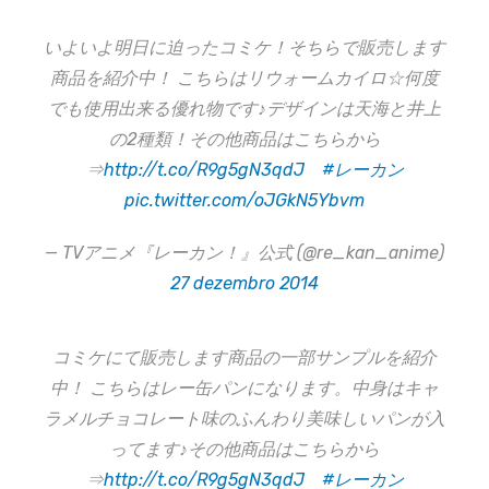
いよいよ明日に迫ったコミケ！そちらで販売します
商品を紹介中！ こちらはリウォームカイロ☆何度
でも使用出来る優れ物です♪デザインは天海と井上
の2種類！その他商品はこちらから
⇒
http://t.co/R9g5gN3qdJ
#レーカン
pic.twitter.com/oJGkN5Ybvm
— TVアニメ『レーカン！』公式 (@re_kan_anime)
27 dezembro 2014
コミケにて販売します商品の一部サンプルを紹介
中！ こちらはレー缶パンになります。中身はキャ
ラメルチョコレート味のふんわり美味しいパンが入
ってます♪その他商品はこちらから
⇒
http://t.co/R9g5gN3qdJ
#レーカン