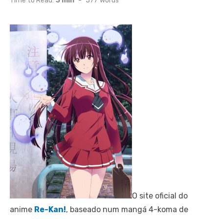
Time to Read:
3 min
-
577
words
O site oficial do
anime
Re-Kan!
, baseado num mangá 4-koma de