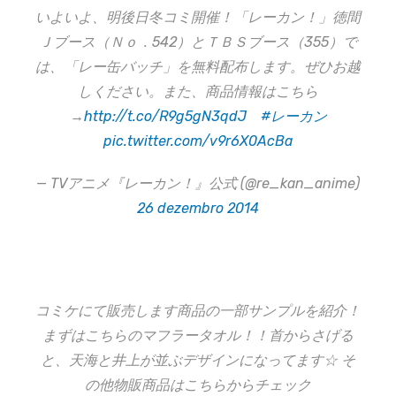
いよいよ、明後日冬コミ開催！「レーカン！」徳間
Ｊブース（Ｎｏ．542）とＴＢＳブース（355）で
は、「レー缶バッチ」を無料配布します。ぜひお越
しください。また、商品情報はこちら
→
http://t.co/R9g5gN3qdJ
#レーカン
pic.twitter.com/v9r6X0AcBa
— TVアニメ『レーカン！』公式 (@re_kan_anime)
26 dezembro 2014
コミケにて販売します商品の一部サンプルを紹介！
まずはこちらのマフラータオル！！首からさげる
と、天海と井上が並ぶデザインになってます☆ そ
の他物販商品はこちらからチェック