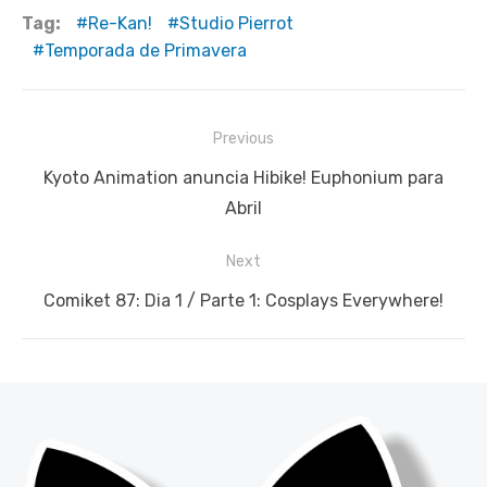
Tag:
Re-Kan!
Studio Pierrot
Temporada de Primavera
Navegação
Previous
de
Previous
Kyoto Animation anuncia Hibike! Euphonium para
Post
post:
Abril
Next
Next
Comiket 87: Dia 1 / Parte 1: Cosplays Everywhere!
post: