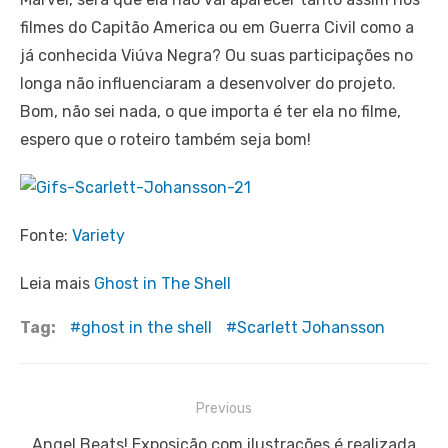
filmes do Capitão America ou em Guerra Civil como a
já conhecida Viúva Negra? Ou suas participações no
longa não influenciaram a desenvolver do projeto.
Bom, não sei nada, o que importa é ter ela no filme,
espero que o roteiro também seja bom!
Fonte:
Variety
Leia mais
Ghost in The Shell
Tag:
ghost in the shell
Scarlett Johansson
Navegação
Previous
de
Previous
Angel Beats! Exposição com ilustrações é realizada