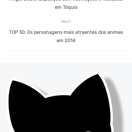
Post
post:
em Tóquio
Next
Next
TOP 30: Os personagens mais atraentes dos animes
post:
em 2014