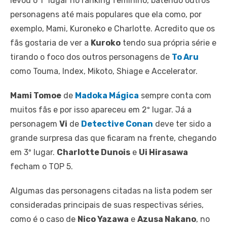
levou o 1º lugar no ranking feminino, batendo outros
personagens até mais populares que ela como, por
exemplo, Mami, Kuroneko e Charlotte. Acredito que os
fãs gostaria de ver a
Kuroko
tendo sua própria série e
tirando o foco dos outros personagens de
To Aru
como Touma, Index, Mikoto, Shiage e Accelerator.
Mami Tomoe
de
Madoka Mágica
sempre conta com
muitos fãs e por isso apareceu em 2º lugar. Já a
personagem
Vi
de
Detective Conan
deve ter sido a
grande surpresa das que ficaram na frente, chegando
em 3º lugar.
Charlotte Dunois
e
Ui Hirasawa
fecham o TOP 5.
Algumas das personagens citadas na lista podem ser
consideradas principais de suas respectivas séries,
como é o caso de
Nico Yazawa
e
Azusa Nakano
, no