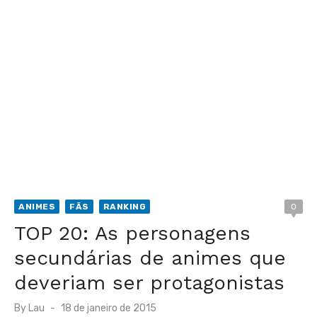
ANIMES
FÃS
RANKING
0
TOP 20: As personagens
secundárias de animes que
deveriam ser protagonistas
Posted
By
Lau
18 de janeiro de 2015