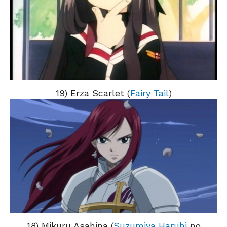
19) Erza Scarlet (
Fairy Tail
)
18) Mikuru Asahina (
Suzumiya Haruhi
no