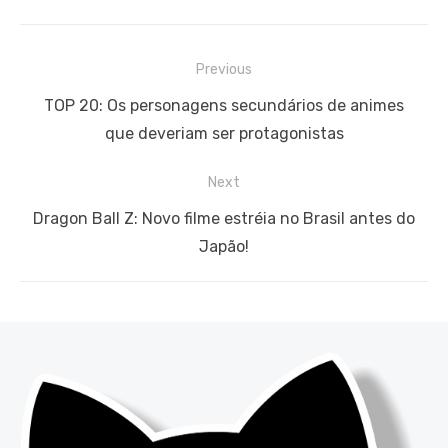
Navegação
Previous
de
Previous
TOP 20: Os personagens secundários de animes
Post
post:
que deveriam ser protagonistas
Next
Next
Dragon Ball Z: Novo filme estréia no Brasil antes do
post:
Japão!