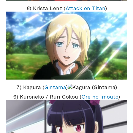
8) Krista Lenz (
Attack on Titan
)
7) Kagura (
Gintama
)
6) Kuroneko / Ruri Gokou (
Ore no Imouto
)