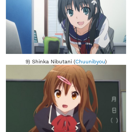
9) Shinka Nibutani (
Chuunibyou
)