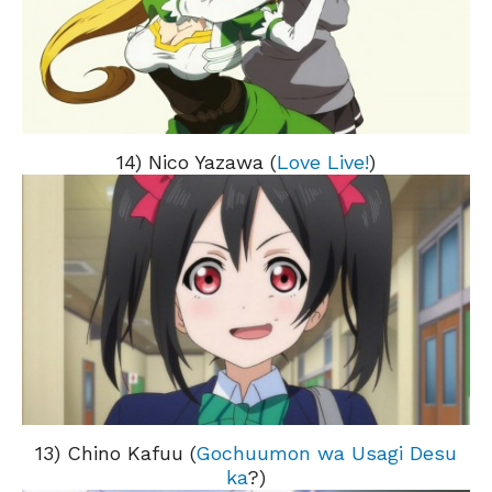
14) Nico Yazawa (
Love Live!
)
13) Chino Kafuu (
Gochuumon wa Usagi Desu
ka
?)