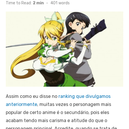
on
Time to Read:
2 min
-
401
words
Assim como eu disse no
ranking que divulgamos
anteriormente
, muitas vezes o personagem mais
popular de certo anime é o secundário, pois eles
acabam tendo mais carisma e atitude do que o
personagem principal. Acredite, quando se trata de