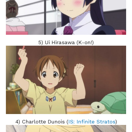
5) Ui Hirasawa (K-on!)
4) Charlotte Dunois (
IS: Infinite Stratos
)