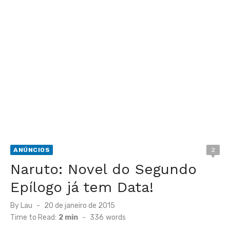
ANÚNCIOS
2
Naruto: Novel do Segundo
Epílogo já tem Data!
Posted
By
Lau
20 de janeiro de 2015
on
Time to Read:
2 min
-
336
words