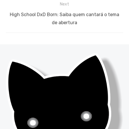
Next
Next
High School DxD Born: Saiba quem cantará o tema
post:
de abertura