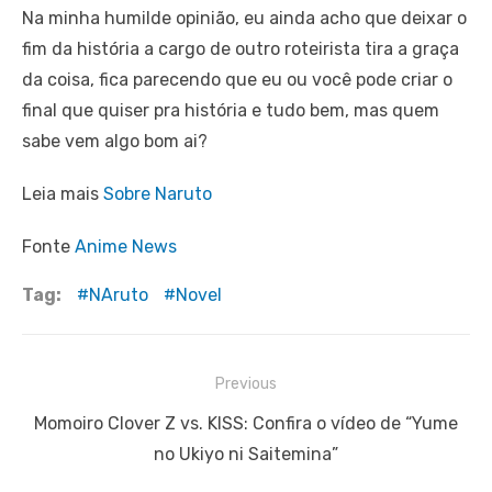
Na minha humilde opinião, eu ainda acho que deixar o
fim da história a cargo de outro roteirista tira a graça
da coisa, fica parecendo que eu ou você pode criar o
final que quiser pra história e tudo bem, mas quem
sabe vem algo bom ai?
Leia mais
Sobre Naruto
Fonte
Anime News
Tag:
NAruto
Novel
Navegação
Previous
de
Previous
Momoiro Clover Z vs. KISS: Confira o vídeo de “Yume
Post
post:
no Ukiyo ni Saitemina”