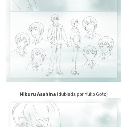
Mikuru Asahina
(dublada por Yuko Goto)