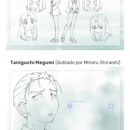
Taniguchi Megumi
(dublado por Minoru Shiraishi)