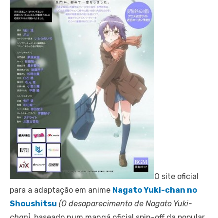
O site oficial
para a adaptação em anime
Nagato Yuki-chan no
Shoushitsu
(O desaparecimento de Nagato Yuki-
chan)
, baseado num mangá oficial spin-off da popular