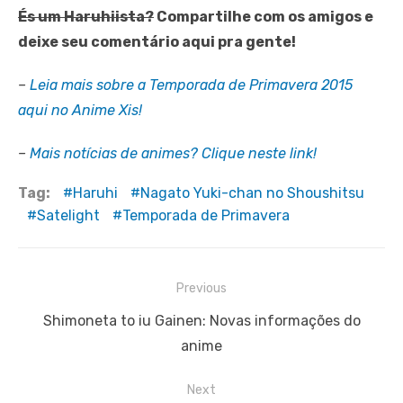
És um Haruhiista?
Compartilhe com os amigos e
deixe seu comentário aqui pra gente!
–
Leia mais sobre a Temporada de Primavera 2015
aqui no Anime Xis!
–
Mais notícias de animes? Clique neste link!
Tag:
Haruhi
Nagato Yuki-chan no Shoushitsu
Satelight
Temporada de Primavera
Navegação
Previous
de
Previous
Shimoneta to iu Gainen: Novas informações do
Post
post:
anime
Next