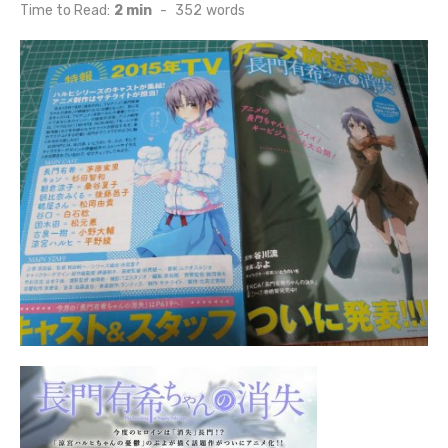
on
Time to Read:
2 min
-
352
words