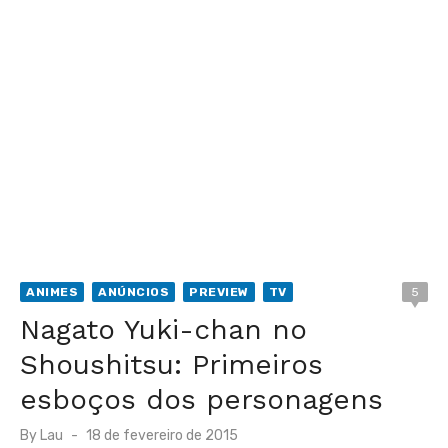
ANIMES
ANÚNCIOS
PREVIEW
TV
5
Nagato Yuki-chan no
Shoushitsu: Primeiros
esboços dos personagens
Posted
By
Lau
18 de fevereiro de 2015