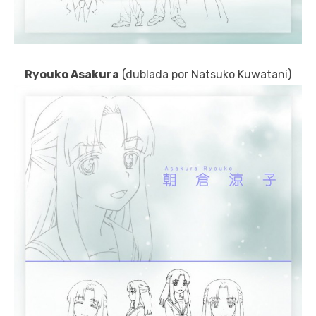
Ryouko Asakura
(dublada por Natsuko Kuwatani)