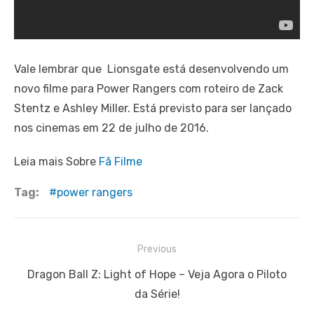
Vale lembrar que Lionsgate está desenvolvendo um
novo filme para Power Rangers com roteiro de Zack
Stentz e Ashley Miller. Está previsto para ser lançado
nos cinemas em 22 de julho de 2016.
Leia mais Sobre
Fã Filme
Tag:
power rangers
Navegação
Previous
de
Previous
Dragon Ball Z: Light of Hope – Veja Agora o Piloto
Post
post:
da Série!