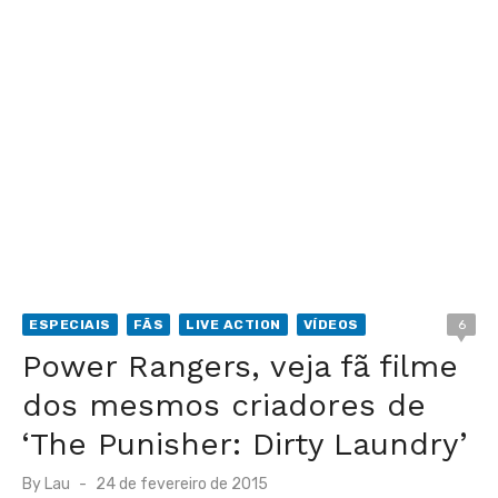
ESPECIAIS
FÃS
LIVE ACTION
VÍDEOS
6
Power Rangers, veja fã filme
dos mesmos criadores de
‘The Punisher: Dirty Laundry’
Posted
By
Lau
24 de fevereiro de 2015