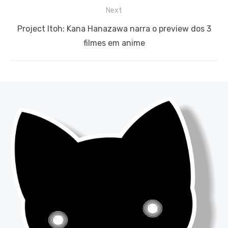
Next
Next
Project Itoh: Kana Hanazawa narra o preview dos 3
post:
filmes em anime