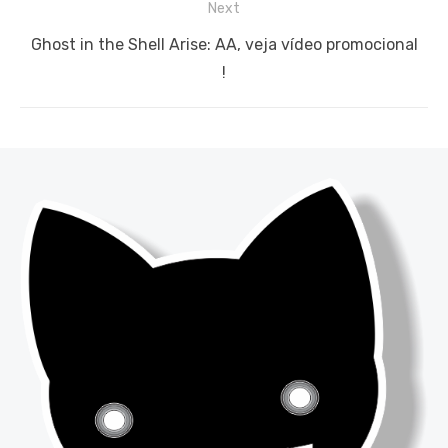
Next
Next
Ghost in the Shell Arise: AA, veja vídeo promocional
post:
!