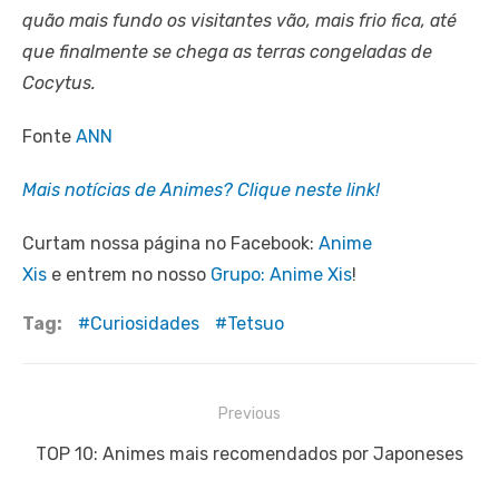
quão mais fundo os visitantes vão, mais frio fica, até
que finalmente se chega as terras congeladas de
Cocytus.
Fonte
ANN
Mais notícias de Animes? Clique neste link!
Curtam nossa página no Facebook:
Anime
Xis
e entrem no nosso
Grupo: Anime Xis
!
Tag:
Curiosidades
Tetsuo
Navegação
Previous
de
Previous
TOP 10: Animes mais recomendados por Japoneses
Post
post: