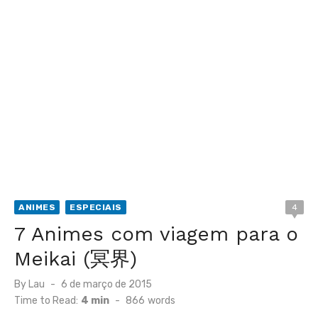
ANIMES
ESPECIAIS
4
7 Animes com viagem para o
Meikai (冥界)
Posted
By
Lau
6 de março de 2015
on
Time to Read:
4 min
-
866
words