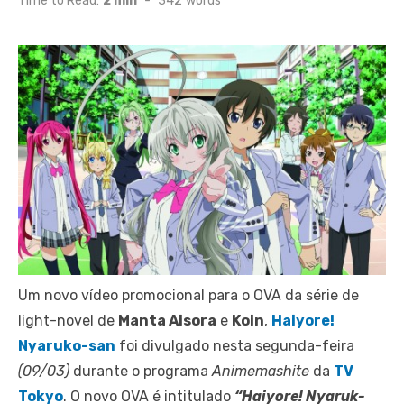
Time to Read:
2 min
-
342
words
Um novo vídeo promocional para o OVA da série de
light-novel de
Manta Aisora
e
Koin
,
Haiyore!
Nyaruko-san
foi divulgado nesta segunda-feira
(09/03)
durante o programa
Animemashite
da
TV
Tokyo
. O novo OVA é intitulado
“Haiyore! Nyaruk-