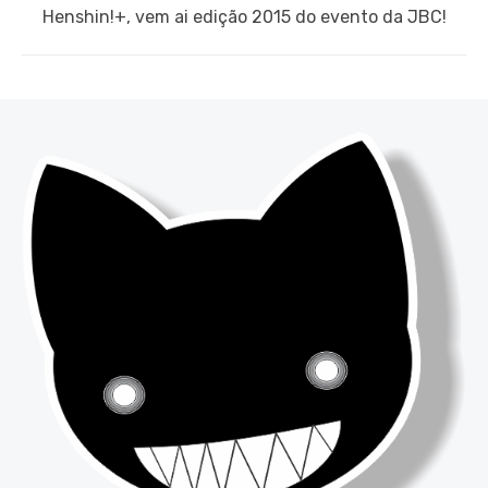
Next
Henshin!+, vem ai edição 2015 do evento da JBC!
post: