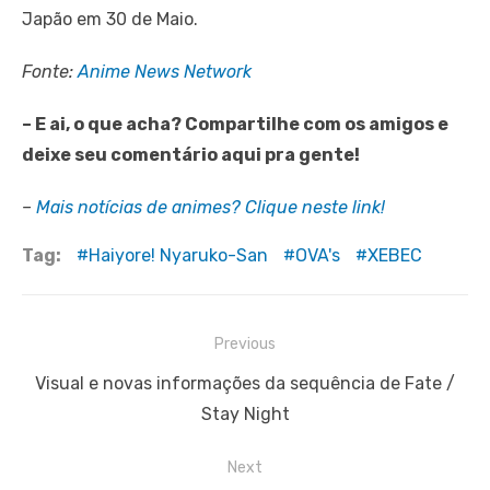
Japão em 30 de Maio.
Fonte:
Anime News Network
– E ai, o que acha? Compartilhe com os amigos e
deixe seu comentário aqui pra gente!
–
Mais notícias de animes? Clique neste link!
Tag:
Haiyore! Nyaruko-San
OVA's
XEBEC
Navegação
Previous
de
Previous
Visual e novas informações da sequência de Fate /
Post
post:
Stay Night
Next