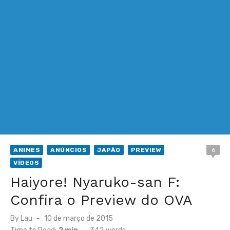
ANIMES
ANÚNCIOS
JAPÃO
PREVIEW
6
VÍDEOS
Haiyore! Nyaruko-san F:
Confira o Preview do OVA
Posted
By
Lau
10 de março de 2015
on