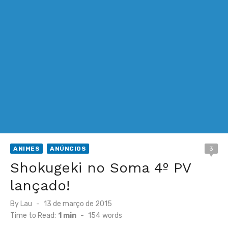
ANIMES
ANÚNCIOS
3
Shokugeki no Soma 4º PV
lançado!
Posted
By
Lau
13 de março de 2015
on
Time to Read:
1 min
-
154
words