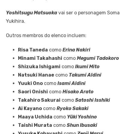
Yoshitsugu Matsuoka
vai ser o personagem Soma
Yukihira.
Outros membros do elenco incluem:
Risa Taneda
como
Erina Nakiri
Minami Takahashi
como
Megumi Tadokoro
Shizuka Ishigami
como
Ikumi Mito
Natsuki Hanae
como
Takumi Aldini
Yuuki Ono
como
Isami Aldini
Saori Onishi
como
Hisako Arato
Takahiro Sakurai
como
Satoshi Isshiki
Ai Kayano
como
Ryoko Sakaki
Maaya Uchida
como
Yūki Yoshino
Taishi Murata
como
Shun Ibusaki
Yusuke Kobayashi
como
Zenji Marui