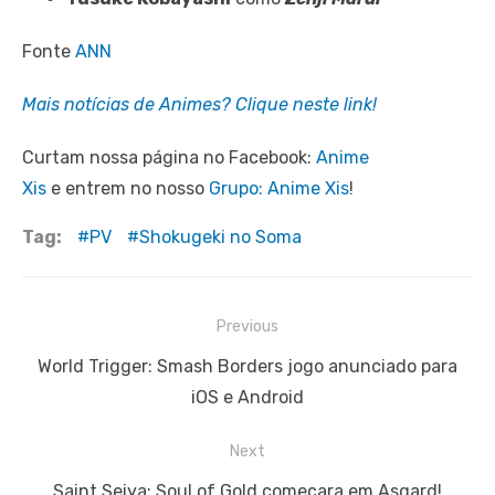
Fonte
ANN
Mais notícias de Animes? Clique neste link!
Curtam nossa página no Facebook:
Anime
Xis
e entrem no nosso
Grupo: Anime Xis
!
Tag:
PV
Shokugeki no Soma
Navegação
Previous
de
Previous
World Trigger: Smash Borders jogo anunciado para
Post
post:
iOS e Android
Next
Next
Saint Seiya: Soul of Gold começara em Asgard!