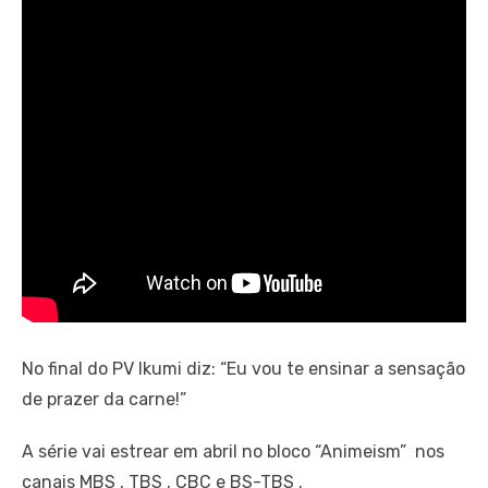
No final do PV Ikumi diz: “Eu vou te ensinar a sensação
de prazer da carne!”
A série vai estrear em abril no bloco “Animeism” nos
canais MBS , TBS , CBC e BS-TBS .