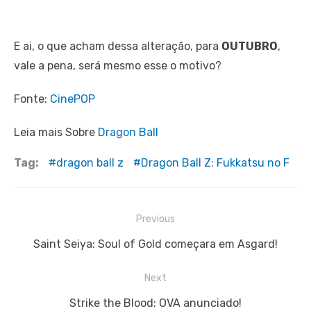
E ai, o que acham dessa alteração, para
OUTUBRO
,
vale a pena, será mesmo esse o motivo?
Fonte:
CinePOP
Leia mais Sobre
Dragon Ball
Tag:
dragon ball z
Dragon Ball Z: Fukkatsu no F
Navegação
Previous
de
Previous
Saint Seiya: Soul of Gold começara em Asgard!
Post
post:
Next
Next
Strike the Blood: OVA anunciado!