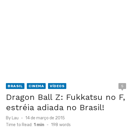
BRASIL
CINEMA
VÍDEOS
5
Dragon Ball Z: Fukkatsu no F,
estréia adiada no Brasil!
Posted
By
Lau
14 de março de 2015
on
Time to Read:
1 min
-
198
words