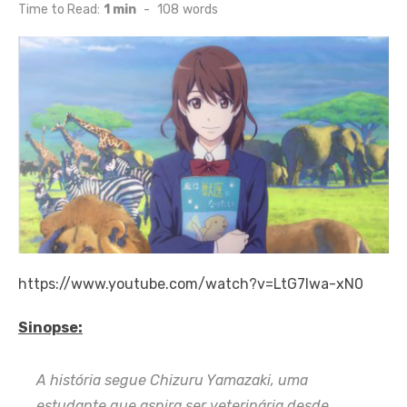
on
Time to Read:
1 min
-
108
words
https://www.youtube.com/watch?v=LtG7Iwa-xN0
Sinopse:
A história segue Chizuru Yamazaki, uma
estudante que aspira ser veterinária desde