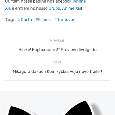
Curtam nossa página no Facebook:
Anime
Xis
e entrem no nosso
Grupo: Anime Xis
!
Tag:
Curta
Filmes
Turnover
Navegação
Previous
de
Previous
Hibike! Euphonium: 3º Preview divulgado
Post
post:
Next
Next
Mikagura Gakuen Kumikyoku: veja novo trailer!
post: