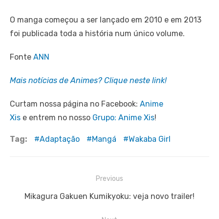
O manga começou a ser lançado em 2010 e em 2013
foi publicada toda a história num único volume.
Fonte
ANN
Mais notícias de Animes? Clique neste link!
Curtam nossa página no Facebook:
Anime
Xis
e entrem no nosso
Grupo: Anime Xis
!
Tag:
Adaptação
Mangá
Wakaba Girl
Navegação
Previous
de
Previous
Mikagura Gakuen Kumikyoku: veja novo trailer!
Post
post: