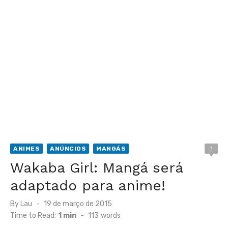
ANIMES
ANÚNCIOS
MANGÁS
1
Wakaba Girl: Mangá será
adaptado para anime!
Posted
By
Lau
19 de março de 2015
on
Time to Read:
1 min
-
113
words