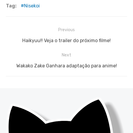
Tag:
Nisekoi
Navegação
Previous
de
Previous
Haikyuu!! Veja o trailer do próximo filme!
Post
post:
Next
Next
Wakako Zake Ganhara adaptação para anime!
post: