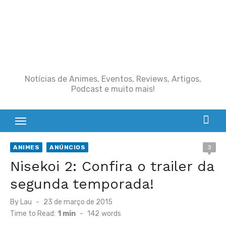
Notícias de Animes, Eventos, Reviews, Artigos,
Podcast e muito mais!
ANIMES
ANÚNCIOS
3
Nisekoi 2: Confira o trailer da
segunda temporada!
Posted
By
Lau
23 de março de 2015
on
Time to Read:
1 min
-
142
words