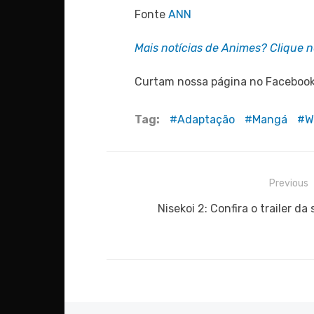
Fonte
ANN
Mais notícias de Animes? Clique ne
Curtam nossa página no Faceboo
Tag:
Adaptação
Mangá
W
Navegação
Previous
de
Previous
Nisekoi 2: Confira o trailer 
post:
Post