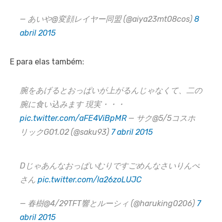
— あいや@変顔レイヤー同盟 (@aiya23mt08cos)
8
abril 2015
E para elas também:
腕をあげるとおっぱいが上がるんじゃなくて、二の
腕に食い込みます 現実・・・
pic.twitter.com/aFE4ViBpMR
— サク@5/5コスホ
リックG01.02 (@saku93)
7 abril 2015
Dじゃあんなおっぱいむりですごめんなさいりんぺ
さん
pic.twitter.com/la26zoLUJC
— 春樹@4/29TFT響とルーシィ (@haruking0206)
7
abril 2015