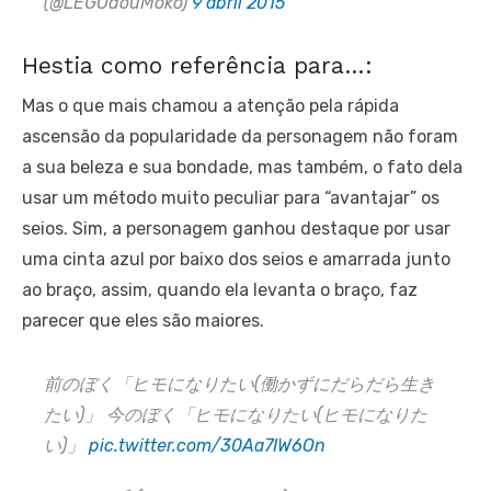
(@LEGOdouMoko)
9 abril 2015
Hestia como referência para…:
Mas o que mais chamou a atenção pela rápida
ascensão da popularidade da personagem não foram
a sua beleza e sua bondade, mas também, o fato dela
usar um método muito peculiar para “avantajar” os
seios. Sim, a personagem ganhou destaque por usar
uma cinta azul por baixo dos seios e amarrada junto
ao braço, assim, quando ela levanta o braço, faz
parecer que eles são maiores.
前のぼく「ヒモになりたい(働かずにだらだら生き
たい)」 今のぼく「ヒモになりたい(ヒモになりた
い)」
pic.twitter.com/30Aa7IW6On