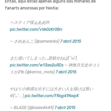
Então, aqui estão apenas alguns das milhares de
fanarts amorosas por Hestia:
ヘスティア様ぁああ!!!!
pic.twitter.com/vVe0zKr0Bn
— さめあんこ (@sameanko)
7 abril 2015
また描いてしまった…原稿せねば( ˘ω˘)
pic.twitter.com/w13aa2uRDs
— 神無月元史＠コミ
１か21b (@kanna_moto)
7 abril 2015
やはり小柄感を出すには大きい人を描けば善い
Φ(‘ᴗ’」)
pic.twitter.com/FRog41NwpK
— BLADE (@blade4649)
7 abril 2015