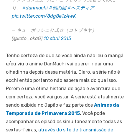
り。
#danmachi
#例の紐
#ヘスティア
pic.twitter.com/8dg8e1zAwK
— キューポッシュ公式☆（コトブキヤ）
(@koto_okaG)
10 abril 2015
Tenho certeza de que se você ainda não leu o mangá
e/ou viu o anime DanMachi vai querer ir dar uma
olhadinha depois dessa matéria. Claro, a série não é
ecchi então portanto não espere mais do que isso.
Porém é uma ótima história de ação e aventura que
com certeza você vai gostar. A série está atualmente
sendo exibida no Japão e faz parte dos
Animes da
Temporada de Primavera 2015
.
Você pode
acompanhar os episódios simultaneamente todas as
sextas-feiras,
através do site de transmissão de