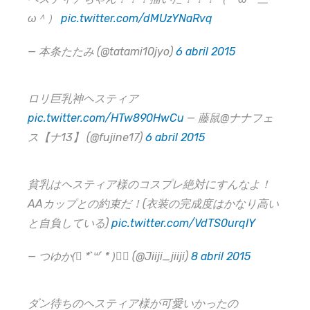
ω＾）
pic.twitter.com/dMUzYNaRvq
— 本条たたみ (@tatami10jyo)
6 abril 2015
ロリ巨乳神ヘスティア
pic.twitter.com/HTw890HwCu
— 藤鼠@ナナフェ
ス【ナ13】 (@fujine17)
6 abril 2015
貧乳はヘスティア様のコスプレ絶対にすんなよ！
AAカップとの約束だ！(衣装の完成度はかなり高い
と自負している)
pic.twitter.com/VdTS0urqIY
— つゆか(⃔ *`꒳´ * )⃕↝ (@Jiiji_jiiji)
8 abril 2015
ダン待ちのヘスティア様が可愛いかったの