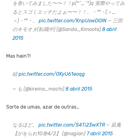
を巻いてみました〜〜！！p(*^_^*)q 実際やってみ
るとスゴくエッチだよぉ〜〜！！。・°°・(＞_
＜)・°°・。
pic.twitter.com/KnpUswDOlN
— 三田
のキモオタ(転職中) (@Sanda_Kimoota)
8 abril
2015
Mas hein?!
紐
pic.twitter.com/GKyU61eoqg
— も (@kireina_mochi)
8 abril 2015
Sorte de umas, azar de outras…
なるほど。
pic.twitter.com/S4Ti23wXTR
— 凪庵
【がをられ10巻4/2】 (@nagian)
7 abril 2015