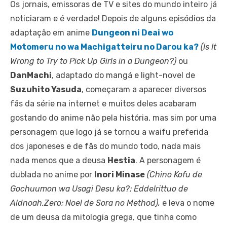
Os jornais, emissoras de TV e sites do mundo inteiro já
noticiaram e é verdade! Depois de alguns episódios da
adaptação em anime
Dungeon ni Deai wo
Motomeru no wa Machigatteiru no Darou ka?
(Is It
Wrong to Try to Pick Up Girls in a Dungeon?)
ou
DanMachi
, adaptado do mangá e light-novel de
Suzuhito Yasuda
, começaram a aparecer diversos
fãs da série na internet e muitos deles acabaram
gostando do anime não pela história, mas sim por uma
personagem que logo já se tornou a waifu preferida
dos japoneses e de fãs do mundo todo, nada mais
nada menos que a deusa
Hestia
. A personagem é
dublada no anime por
Inori Minase
(Chino Kofu de
Gochuumon wa Usagi Desu ka?; Eddelrittuo de
Aldnoah.Zero; Noel de Sora no Method),
e leva o nome
de um deusa da mitologia grega, que tinha como