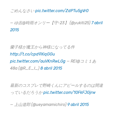
ごめんなさい
pic.twitter.com/ZdPTu5gVr0
— ゆ吉@時雨オンリー【守-23】 (@yukiti25)
7 abril
2015
蘭子様が魔王から神様になってる件
http://t.co/cpd9XiqGGu
pic.twitter.com/auVKnRwLGg
— REI@コミ１あ
48a (@R_E_I_)
8 abril 2015
最新のコスプレで野崎くんにアピールするのは間違
っているだろうか
pic.twitter.com/10FkFJGjrw
— 上山道郎 (@ueyamamichiro)
9 abril 2015