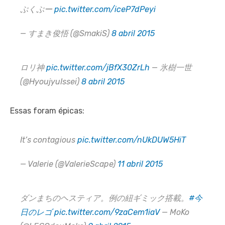
ぷくぷー
pic.twitter.com/iceP7dPeyi
— すまき俊悟 (@SmakiS)
8 abril 2015
ロリ神
pic.twitter.com/jBfX30ZrLh
— 氷樹一世
(@HyoujyuIssei)
8 abril 2015
Essas foram épicas:
It’s contagious
pic.twitter.com/nUkDUW5HiT
— Valerie (@ValerieScape)
11 abril 2015
ダンまちのヘスティア。例の紐ギミック搭載。
#今
日のレゴ
pic.twitter.com/9zaCem1iaV
— MoKo