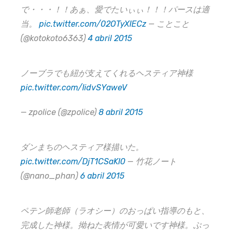
で・・・！！あぁ、愛でたいぃぃ！！！パースは適
当。
pic.twitter.com/02OTyXIECz
— ことこと
(@kotokoto6363)
4 abril 2015
ノーブラでも紐が支えてくれるヘスティア神様
pic.twitter.com/IidvSYaweV
— zpolice (@zpolice)
8 abril 2015
ダンまちのヘスティア様描いた。
pic.twitter.com/DjT1CSaKI0
— 竹花ノート
(@nano_phan)
6 abril 2015
ペテン師老師（ラオシー）のおっぱい指導のもと、
完成した神様。拗ねた表情が可愛いです神様。ぷっ