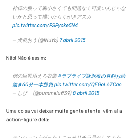
神様の服って胸小さくても問題なく可愛いんじゃな
いかと思って描いたらくがきアスカ
pic.twitter.com/FSFyoke5N4
— 犬良おう (@INuYo)
7 abril 2015
Não! Não é assim:
例の巨乳用えろ衣装
#ラブライブ版深夜の真剣お絵
描き60分一本勝負
pic.twitter.com/QEGoL6ZCac
— しぴー (@pummeluff39)
8 abril 2015
Uma coisa vai deixar muita gente atenta, vêm aí a
action-figure dela:
テンション上がった！こっそりチラ見せしてみた