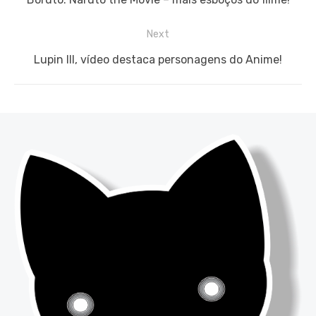
Post
post:
Next
Next
Lupin III, vídeo destaca personagens do Anime!
post: