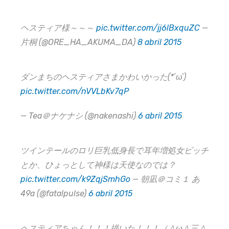
ヘスティア様～～～
pic.twitter.com/jj6lBxquZC
—
片桐 (@ORE_HA_AKUMA_DA)
8 abril 2015
ダンまちのヘスティアさまかわいかった(*´ω`)
pic.twitter.com/nVVLbKv7qP
— Tea＠ナケナシ (@nakenashi)
6 abril 2015
ツインテールのロリ巨乳低身長で耳年増処女ビッチ
とか、ひょっとして神様は天使なのでは？
pic.twitter.com/k9ZqjSmhGo
— 朝凪＠コミ１ あ
49a (@fatalpulse)
6 abril 2015
ヘスティアちゃん！！！描いた！！！（＾ω＾三＾