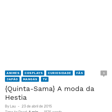
ANIMES
COSPLAYS
CURIOSIDADE
FÃS
6
JAPÃO
MANGÁS
TV
{Quinta-Sama} A moda da
Hestia
Posted
By
Lau
23 de abril de 2015
on