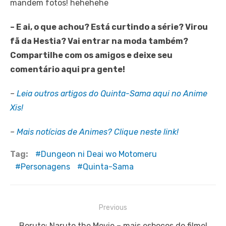
mandem fotos! hehehehe
– E ai, o que achou? Está curtindo a série? Virou
fã da Hestia? Vai entrar na moda também?
Compartilhe com os amigos e deixe seu
comentário aqui pra gente!
–
Leia outros artigos do Quinta-Sama aqui no Anime
Xis!
–
Mais notícias de Animes? Clique neste link!
Tag:
Dungeon ni Deai wo Motomeru
Personagens
Quinta-Sama
Navegação
Previous
de
Previous
Boruto: Naruto the Movie – mais esboços do filme!