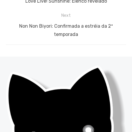
Previous
Love Live! Sunshine: Elenco revelado
Post
post:
Next
Next
Non Non Biyori: Confirmada a estréia da 2ª
post:
temporada