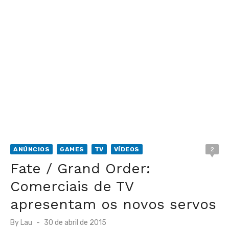
ANÚNCIOS
GAMES
TV
VÍDEOS
2
Fate / Grand Order:
Comerciais de TV
apresentam os novos servos
Posted
By
Lau
30 de abril de 2015