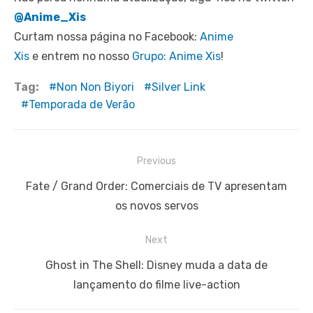
@Anime_Xis
Curtam nossa página no Facebook:
Anime
Xis
e entrem no nosso
Grupo: Anime Xis
!
Tag:
Non Non Biyori
Silver Link
Temporada de Verão
Navegação
Previous
de
Previous
Fate / Grand Order: Comerciais de TV apresentam
Post
post:
os novos servos
Next
Next
Ghost in The Shell: Disney muda a data de
post:
lançamento do filme live-action