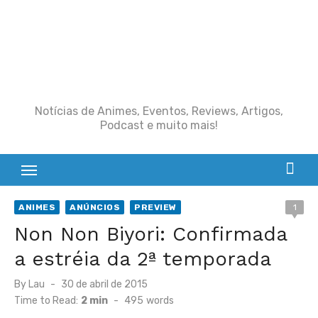
Notícias de Animes, Eventos, Reviews, Artigos,
Podcast e muito mais!
ANIMES
ANÚNCIOS
PREVIEW
1
Non Non Biyori: Confirmada
a estréia da 2ª temporada
Posted
By
Lau
30 de abril de 2015
on
Time to Read:
2 min
-
495
words