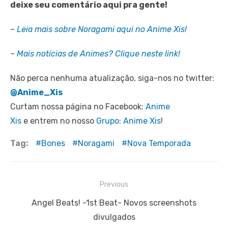
deixe seu comentário aqui pra gente!
–
Leia mais sobre Noragami aqui no Anime Xis!
–
Mais notícias de Animes? Clique neste link!
Não perca nenhuma atualização, siga-nos no twitter:
@Anime_Xis
Curtam nossa página no Facebook:
Anime
Xis
e entrem no nosso
Grupo: Anime Xis
!
Tag:
Bones
Noragami
Nova Temporada
Navegação
Previous
de
Previous
Angel Beats! -1st Beat- Novos screenshots
Post
post:
divulgados