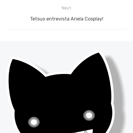
Next
Next
Tetsuo entrevista Ariela Cosplay!
post: