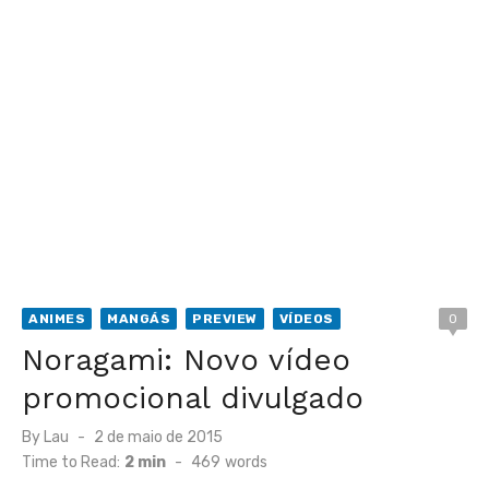
ANIMES
MANGÁS
PREVIEW
VÍDEOS
0
Noragami: Novo vídeo
promocional divulgado
Posted
By
Lau
2 de maio de 2015
on
Time to Read:
2 min
-
469
words