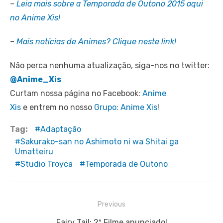
–
Leia mais sobre a Temporada de Outono 2015 aqui
no Anime Xis!
–
Mais notícias de Animes? Clique neste link!
Não perca nenhuma atualização, siga-nos no twitter:
@Anime_Xis
Curtam nossa página no Facebook:
Anime
Xis
e entrem no nosso
Grupo: Anime Xis
!
Tag:
Adaptação
Sakurako-san no Ashimoto ni wa Shitai ga
Umatteiru
Studio Troyca
Temporada de Outono
Navegação
Previous
de
Previous
Fairy Tail: 2º Filme anunciado!