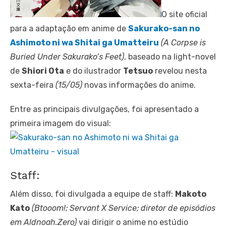
O site oficial
para a adaptação em anime de
Sakurako-san no
Ashimoto ni wa Shitai ga Umatteiru
(A Corpse is
Buried Under Sakurako’s Feet)
, baseado na light-novel
de
Shiori Ota
e do ilustrador
Tetsuo
revelou nesta
sexta-feira
(15/05)
novas informações do anime.
Entre as principais divulgações, foi apresentado a
primeira imagem do visual:
Staff:
Além disso, foi divulgada a equipe de staff:
Makoto
Kato
(Btooom!; Servant X Service; diretor de episódios
em Aldnoah.Zero)
vai dirigir o anime no estúdio