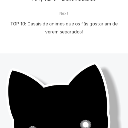
Post
post:
Next
Next
TOP 10: Casais de animes que os fãs gostariam de
post:
verem separados!