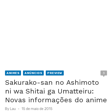
ANIMES
ANÚNCIOS
PREVIEW
3
Sakurako-san no Ashimoto
ni wa Shitai ga Umatteiru:
Novas informações do anime
Posted
By
Lau
15 de maio de 2015