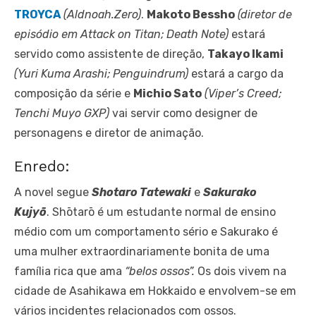
TROYCA
(Aldnoah.Zero)
.
Makoto Bessho
(diretor de
episódio em Attack on Titan; Death Note)
estará
servido como assistente de direção,
Takayo Ikami
(Yuri Kuma Arashi; Penguindrum)
estará a cargo da
composição da série e
Michio Sato
(Viper’s Creed;
Tenchi Muyo GXP)
vai servir como designer de
personagens e diretor de animação.
Enredo:
A novel segue
Shotaro Tatewaki
e
Sakurako
Kujyō
. Shōtarō é um estudante normal de ensino
médio com um comportamento sério e Sakurako é
uma mulher extraordinariamente bonita de uma
família rica que ama
“belos ossos”.
Os dois vivem na
cidade de Asahikawa em Hokkaido e envolvem-se em
vários incidentes relacionados com ossos.