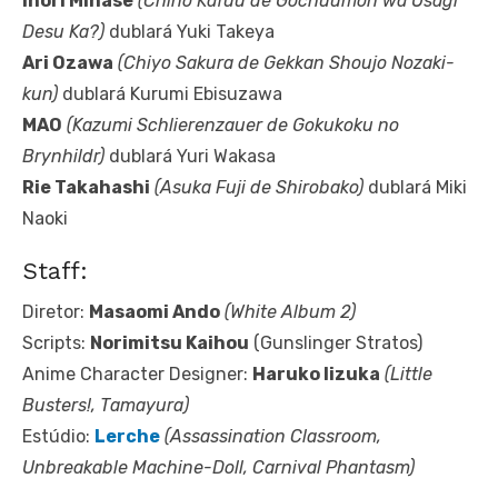
Inori Minase
(Chino Kafuu de Gochuumon wa Usagi
Desu Ka?)
dublará Yuki Takeya
Ari Ozawa
(Chiyo Sakura de Gekkan Shoujo Nozaki-
kun)
dublará Kurumi Ebisuzawa
MAO
(Kazumi Schlierenzauer de Gokukoku no
Brynhildr)
dublará Yuri Wakasa
Rie Takahashi
(Asuka Fuji de Shirobako)
dublará Miki
Naoki
Staff:
Diretor:
Masaomi Ando
(White Album 2)
Scripts:
Norimitsu Kaihou
(Gunslinger Stratos)
Anime Character Designer:
Haruko Iizuka
(Little
Busters!, Tamayura)
Estúdio:
Lerche
(Assassination Classroom,
Unbreakable Machine-Doll, Carnival Phantasm)