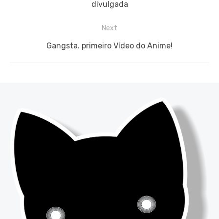
Post
post:
divulgada
Next
Next
Gangsta. primeiro Vídeo do Anime!
post: