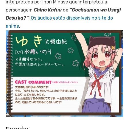
interpretada por Inori Minase que interpretou a
personagem
Chino Kafuu
de
“Gochuumon wa Usagi
Desu ka?”
.
Os áudios estão disponíveis no site do
anime
.
Enredo: