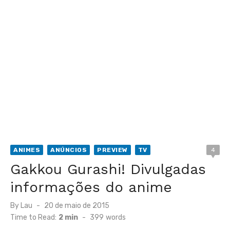
ANIMES
ANÚNCIOS
PREVIEW
TV
4
Gakkou Gurashi! Divulgadas
informações do anime
Posted
By
Lau
20 de maio de 2015
on
Time to Read:
2 min
-
399
words