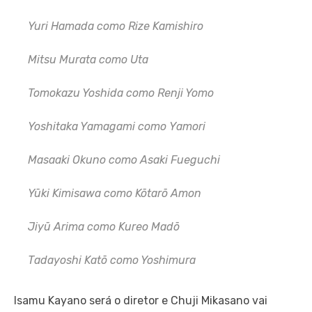
Yuri Hamada como Rize Kamishiro
Mitsu Murata como Uta
Tomokazu Yoshida como Renji Yomo
Yoshitaka Yamagami como Yamori
Masaaki Okuno como Asaki Fueguchi
Yūki Kimisawa como Kōtarō Amon
Jiyū Arima como Kureo Madō
Tadayoshi Katō como Yoshimura
Isamu Kayano será o diretor e Chuji Mikasano vai