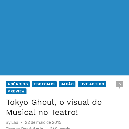
ANÚNCIOS
ESPECIAIS
JAPÃO
LIVE ACTION
6
PREVIEW
Tokyo Ghoul, o visual do
Musical no Teatro!
Posted
By
Lau
22 de maio de 2015
on