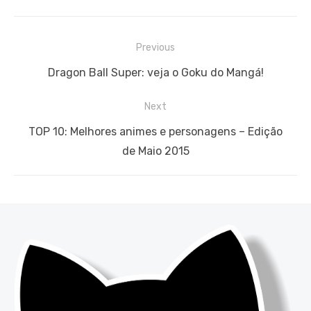
Navegação
Previous
de
Previous
Dragon Ball Super: veja o Goku do Mangá!
Post
post:
Next
Next
TOP 10: Melhores animes e personagens – Edição
post:
de Maio 2015