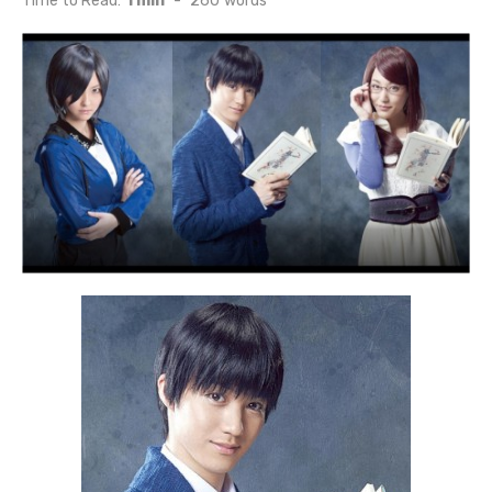
Time to Read:
1 min
-
260
words