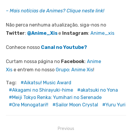
– Mais notícias de Animes? Clique neste link!
Não perca nenhuma atualização, siga-nos no
Twitter
:
@Anime_Xis
e
Instagram
:
Anime_xis
Conhece nosso
Canal no Youtube?
Curtam nossa página no
Facebook
:
Anime
Xis
e entrem no nosso
Grupo: Anime Xis
!
Tag:
Aikatsu! Music Award
Akagami no Shirayuki-hime
akatsuki no Yona
Meiji Tokyo Renka: Yumihari no Serenade
Ore Monogatari!!
Sailor Moon Crystal
Yuru Yuri
Navegação
Previous