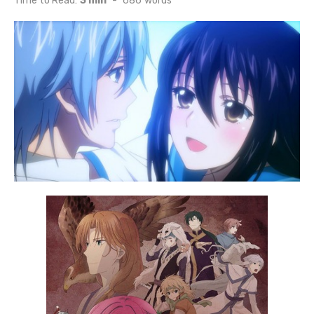
Time to Read:
3 min
-
686
words