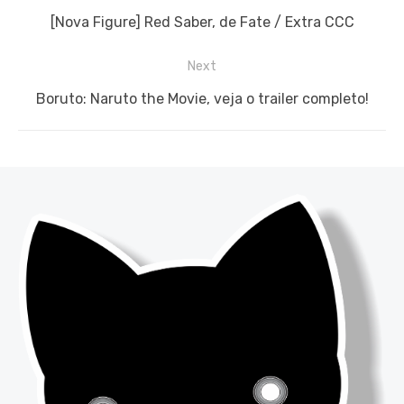
de
Previous
[Nova Figure] Red Saber, de Fate / Extra CCC
Post
post:
Next
Next
Boruto: Naruto the Movie, veja o trailer completo!
post: