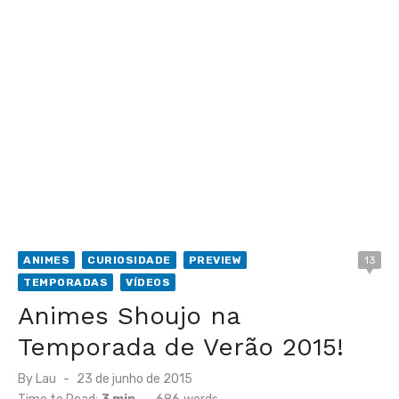
ANIMES
CURIOSIDADE
PREVIEW
13
TEMPORADAS
VÍDEOS
Animes Shoujo na
Temporada de Verão 2015!
Posted
By
Lau
23 de junho de 2015
on