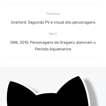
Navegação
Previous
de
Previous
Overlord: Segundo PV e visual dos personagens
Post
post:
Next
Next
ISML 2015: Personagens de Oregairu dominam o
post:
Período Aquamarine