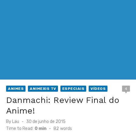
ANIMES
ANIMEXIS TV
ESPECIAIS
VÍDEOS
4
Danmachi: Review Final do
Anime!
Posted
By
Lau
30 de junho de 2015
on
Time to Read:
0 min
-
82
words