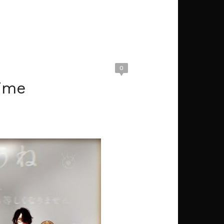
0
nime