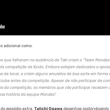
dio adicional como:
e que falharam na audiência de Taki criam o “Team Monaka
 da competição de Kyoto.
Embora estejam dedicados a apoia
a de tocar, e criam alguns amuletos de boa sorte em forma
clube antes da competição.
Apesar de não participar da com
ia da competição, os membros que vão participar recebe
osa história da equipe Monaka”.
 do episódio extra,
Taiichi Ogawa
desenhoe os
storyboards