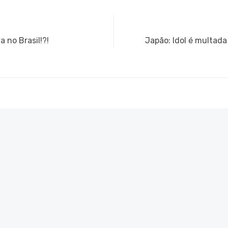
Next
 no Brasil!?!
Japão: Idol é multad
post: