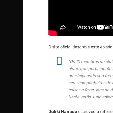
O site oficial descreve este episó
“Os 10 membros do club
clube que participarão
aperfeiçoando sua form
seus companheiros de 
coisas a fazer.
Mas no d
Ne
ste verão, uma calor
Jukki Hanada
escreveu o roteiro