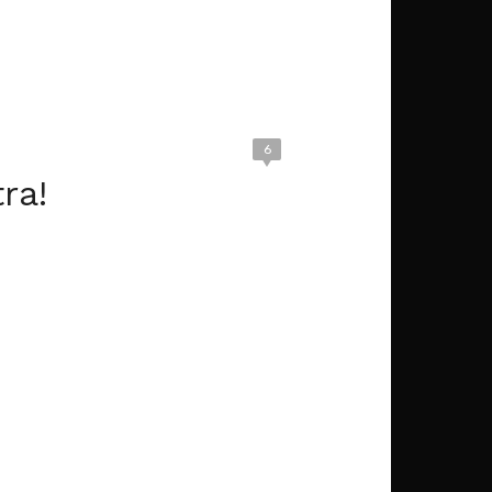
6
ra!