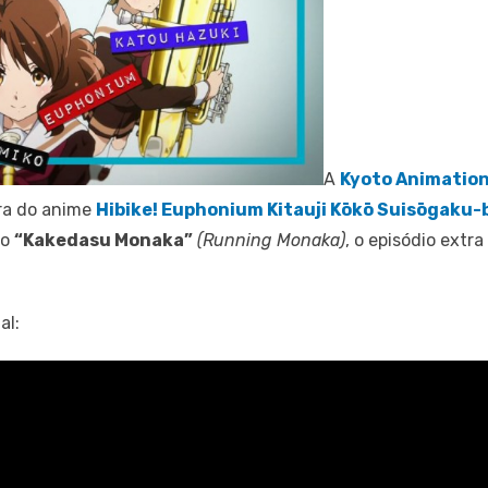
A
Kyoto Animatio
ra do anime
Hibike! Euphonium Kitauji Kōkō Suisōgaku-
do
“Kakedasu Monaka”
(Running Monaka)
, o episódio extr
al: