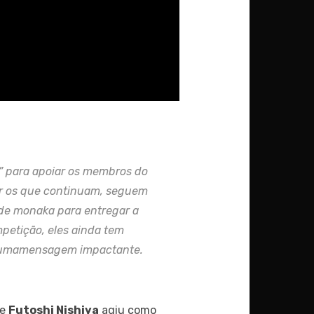
” para apoiar os membros do
r os que continuam, seguem
 de monaka para entregar a
petição, eles ainda tem
m umamensagem impactante.
e
Futoshi Nishiya
agiu como