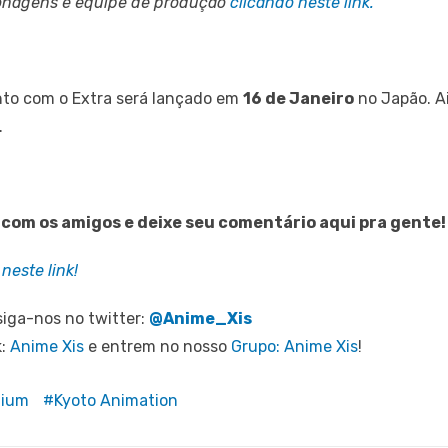
rsonagens e equipe de produção
clicando neste link.
nto com o Extra será lançado em
16 de Janeiro
no Japão. A
.
e com os amigos e deixe seu comentário aqui pra gente!
neste link!
iga-nos no twitter:
@Anime_Xis
k:
Anime Xis
e entrem no nosso
Grupo: Anime Xis
!
nium
Kyoto Animation