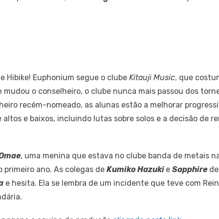
l de Hibike! Euphonium segue o clube
Kitauji Music
, que costu
 mudou o conselheiro, o clube nunca mais passou dos torne
lheiro recém-nomeado, as alunas estão a melhorar progressi
ltos e baixos, incluindo lutas sobre solos e a decisão de r
 Omae
, uma menina que estava no clube banda de metais na 
o primeiro ano. As colegas de
Kumiko Hazuki
e
Sapphire
dec
a
e hesita. Ela se lembra de um incidente que teve com Re
dária.