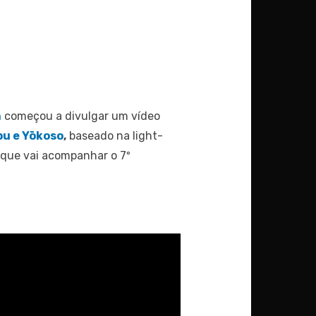
n
começou a divulgar um vídeo
bu e Yōkoso
,
baseado na light-
a que vai acompanhar o 7º