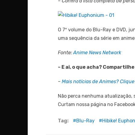
– Confira a lista completa de pe
O 7º volume do Blu-Ray e DVD, ju
uma sequência da série em anime
Fonte:
Anime News Network
– E ai, o que acha? Compartilh
–
Mais notícias de Animes? Clique 
Não perca nenhuma atualização, s
Curtam nossa página no Faceboo
Tag:
Blu-Ray
Hibike! Eupho