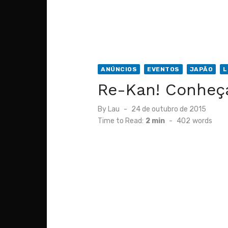
ANÚNCIOS
EVENTOS
JAPÃO
L
Re-Kan! Conheça
Posted
By
Lau
24 de outubro de 2015
on
Time to Read:
2 min
-
402
words