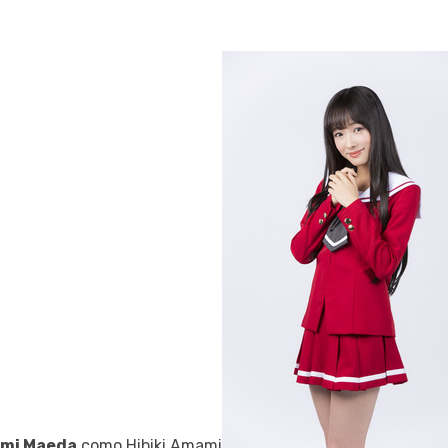
mi Maeda
como Hibiki Amami