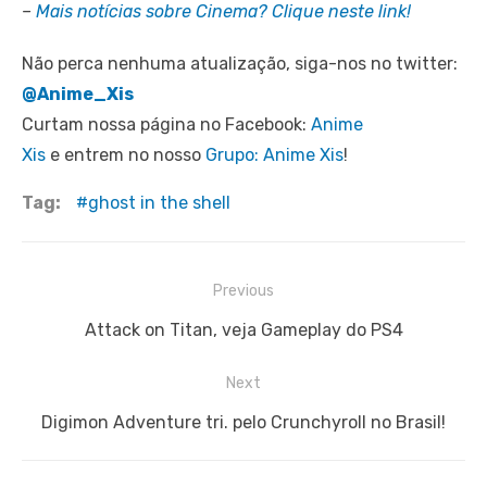
–
Mais notícias sobre Cinema? Clique neste link!
Não perca nenhuma atualização, siga-nos no twitter:
@Anime_Xis
Curtam nossa página no Facebook:
Anime
Xis
e entrem no nosso
Grupo: Anime Xis
!
Tag:
ghost in the shell
Navegação
Previous
de
Previous
Attack on Titan, veja Gameplay do PS4
Post
post:
Next
Next
Digimon Adventure tri. pelo Crunchyroll no Brasil!
post: