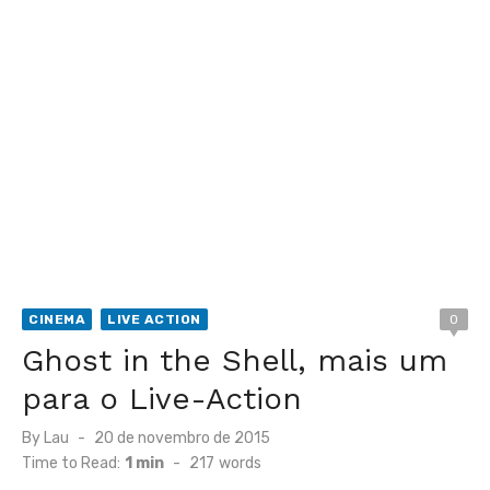
CINEMA
LIVE ACTION
0
Ghost in the Shell, mais um
para o Live-Action
Posted
By
Lau
20 de novembro de 2015
on
Time to Read:
1 min
-
217
words