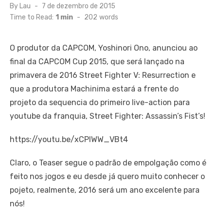
Posted
By
Lau
7 de dezembro de 2015
on
Time to Read:
1 min
-
202
words
O produtor da CAPCOM, Yoshinori Ono, anunciou ao
final da CAPCOM Cup 2015, que será lançado na
primavera de 2016 Street Fighter V: Resurrection e
que a produtora Machinima estará a frente do
projeto da sequencia do primeiro live-action para
youtube da franquia, Street Fighter: Assassin’s Fist’s!
https://youtu.be/xCPIWW_VBt4
Claro, o Teaser segue o padrão de empolgação como é
feito nos jogos e eu desde já quero muito conhecer o
pojeto, realmente, 2016 será um ano excelente para
nós!