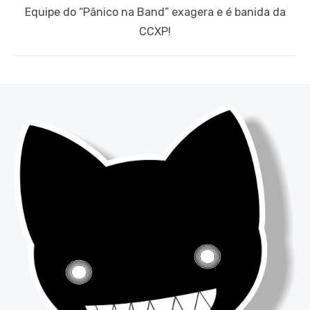
Next
Equipe do “Pânico na Band” exagera e é banida da
post:
CCXP!