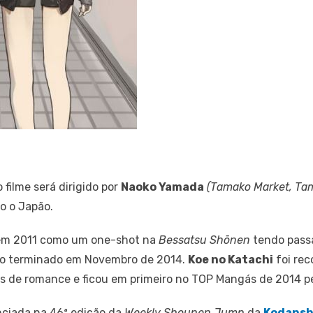
filme será dirigido por
Naoko Yamada
(Tamako Market, Tam
o o Japão.
em 2011 como um one-shot na
Bessatsu Shōnen
tendo pass
o terminado em Novembro de 2014.
Koe no Katachi
foi re
s de romance e ficou em primeiro no TOP Mangás de 2014 p
nciada na 46ª edição da
Weekly Shounen Jump
da
Kodans