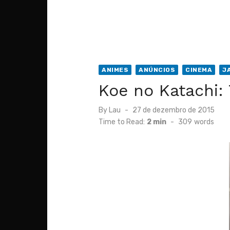
ANIMES
ANÚNCIOS
CINEMA
J
Koe no Katachi: 
Posted
By
Lau
27 de dezembro de 2015
on
Time to Read:
2 min
-
309
words