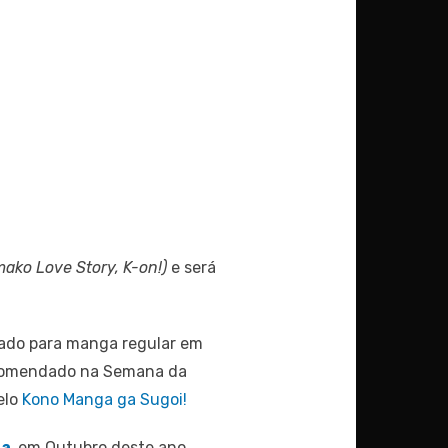
ako Love Story, K-on!)
e será
ado para manga regular em
comendado na Semana da
elo
Kono Manga ga Sugoi!
ha
,
em Outubro deste ano.