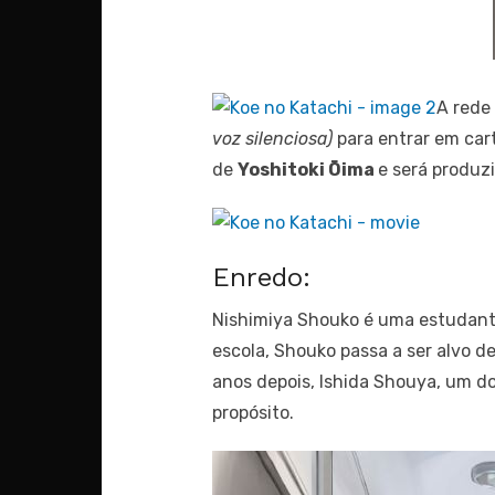
A rede
voz silenciosa)
para entrar em ca
de
Yoshitoki Ōima
e será produz
Enredo:
Nishimiya Shouko é uma estudante
escola, Shouko passa a ser alvo d
anos depois, Ishida Shouya, um d
propósito.