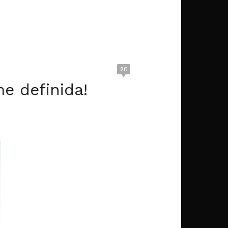
20
e definida!