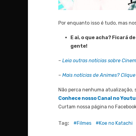
Por enquanto isso é tudo, mas no
E ai, o que acha? Ficará 
gente!
–
Leia outras notícias sobre Cine
–
Mais notícias de Animes? Clique 
Não perca nenhuma atualização, s
Conhece nosso
Canal no Yout
Curtam nossa página no Faceboo
Tag:
Filmes
Koe no Katachi