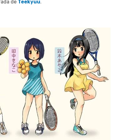
rada de
Teekyuu
.