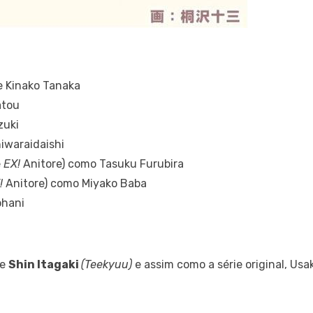
e Kinako Tanaka
atou
zuki
hiwaraidaishi
e
EX!
Anitore) como Tasuku Furubira
!
Anitore) como Miyako Baba
ohani
de
Shin Itagaki
(Teekyuu)
e assim como a série original, Us