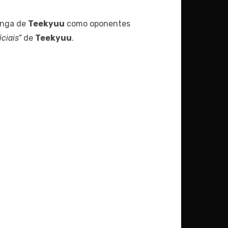
anga de
Teekyuu
como oponentes
iciais”
de
Teekyuu
.