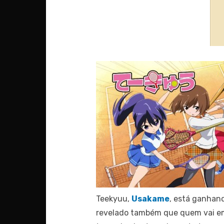
Teekyuu,
Usakame
, está ganhan
revelado também que quem vai em