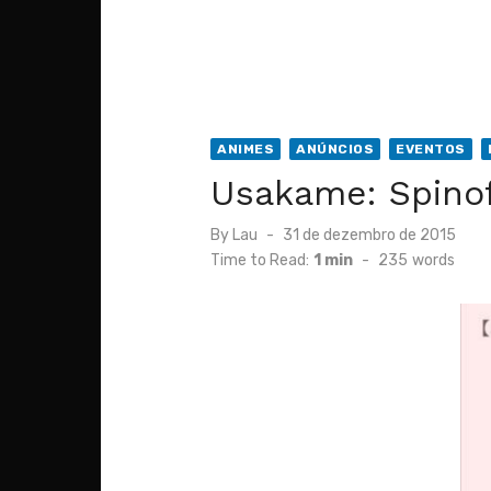
ANIMES
ANÚNCIOS
EVENTOS
Usakame: Spinof
Posted
By
Lau
31 de dezembro de 2015
on
Time to Read:
1 min
-
235
words