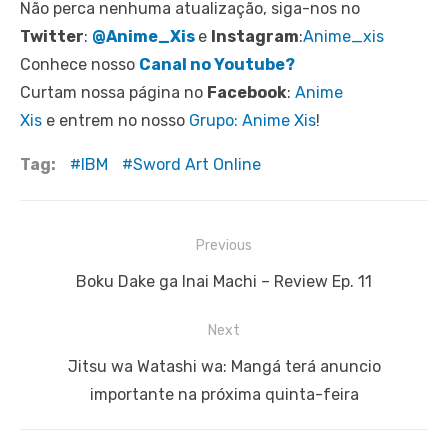
Não perca nenhuma atualização, siga-nos no
Twitter
:
@Anime_Xis
e
Instagram
:
Anime_xis
Conhece nosso
Canal no Youtube?
Curtam nossa página no
Facebook
:
Anime
Xis
e entrem no nosso
Grupo: Anime Xis
!
Tag:
IBM
Sword Art Online
Navegação
Previous
de
Previous
Boku Dake ga Inai Machi – Review Ep. 11
Post
post:
Next
Next
Jitsu wa Watashi wa: Mangá terá anuncio
post:
importante na próxima quinta-feira