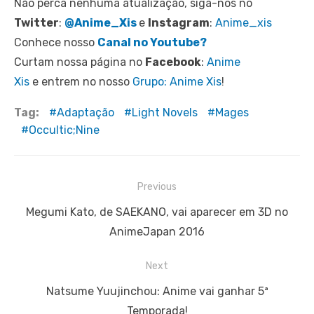
Não perca nenhuma atualização, siga-nos no
Twitter
:
@Anime_Xis
e
Instagram
:
Anime_xis
Conhece nosso
Canal no Youtube?
Curtam nossa página no
Facebook
:
Anime
Xis
e entrem no nosso
Grupo: Anime Xis
!
Tag:
Adaptação
Light Novels
Mages
Occultic;Nine
Navegação
Previous
de
Previous
Megumi Kato, de SAEKANO, vai aparecer em 3D no
Post
post:
AnimeJapan 2016
Next
Next
Natsume Yuujinchou: Anime vai ganhar 5ª
post:
Temporada!