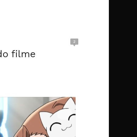
2
do filme