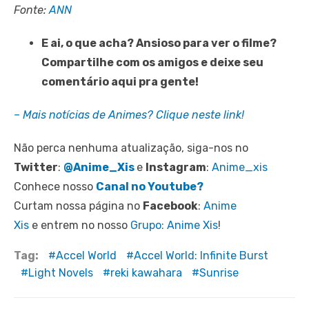
Fonte:
ANN
E ai, o que acha? Ansioso para ver o filme?
Compartilhe com os amigos e deixe seu
comentário aqui pra gente!
– Mais notícias de Animes? Clique neste link!
Não perca nenhuma atualização, siga-nos no
Twitter
:
@Anime_Xis
e
Instagram
:
Anime_xis
Conhece nosso
Canal no Youtube?
Curtam nossa página no
Facebook
:
Anime
Xis
e entrem no nosso
Grupo: Anime Xis
!
Tag:
Accel World
Accel World: Infinite Burst
Light Novels
reki kawahara
Sunrise