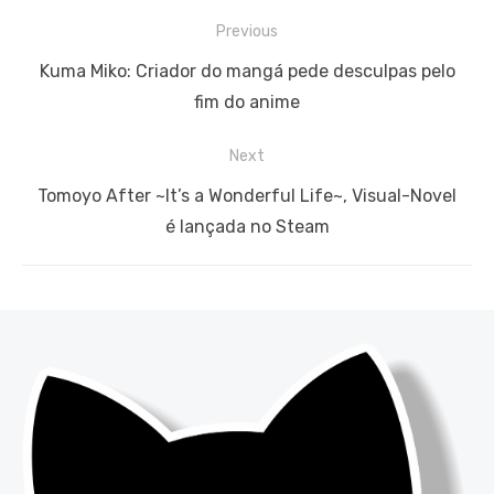
Navegação
Previous
de
Previous
Kuma Miko: Criador do mangá pede desculpas pelo
Post
post:
fim do anime
Next
Next
Tomoyo After ~It’s a Wonderful Life~, Visual-Novel
post:
é lançada no Steam