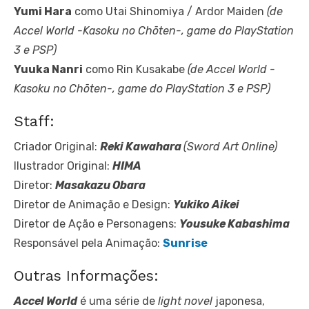
Yumi Hara
como Utai Shinomiya / Ardor Maiden
(de
Accel World -Kasoku no Chōten-, game do PlayStation
3 e PSP)
Yuuka Nanri
como Rin Kusakabe
(de Accel World -
Kasoku no Chōten-, game do PlayStation 3 e PSP)
Staff:
Criador Original:
Reki Kawahara
(Sword Art Online)
Ilustrador Original:
HIMA
Diretor:
Masakazu Obara
Diretor de Animação e Design:
Yukiko Aikei
Diretor de Ação e Personagens:
Yousuke Kabashima
Responsável pela Animação
:
Sunrise
Outras Informações:
Accel World
é uma série de
light novel
japonesa,